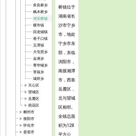
朱良桥乡
桥镇位于
枫木桥乡
湖南省长
偕乐桥镇
沙市宁乡
横市镇
回龙铺镇
市，地处
巷子口镇
宁乡市东
玉潭镇
大屯营乡
部，东临
金洲乡
浏阳市，
菁华铺乡
南接湘潭
资福乡
城郊乡
市，西靠
play_arrow
天心区
岳麓区，
play_arrow
望城区
北与望城
play_arrow
岳麓区
play_arrow
雨花区
区相邻。
play_arrow
郴州市
全镇总面
play_arrow
衡阳市
play_arrow
积为128
怀化市
play_arrow
娄底市
平方公