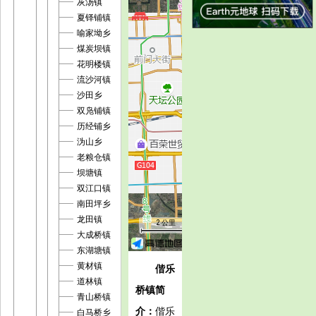
灰汤镇
夏铎铺镇
喻家坳乡
煤炭坝镇
花明楼镇
流沙河镇
沙田乡
双凫铺镇
历经铺乡
沩山乡
老粮仓镇
坝塘镇
双江口镇
南田坪乡
龙田镇
2 公里
大成桥镇
东湖塘镇
黄材镇
偕乐
道林镇
桥镇简
青山桥镇
介：
偕乐
白马桥乡