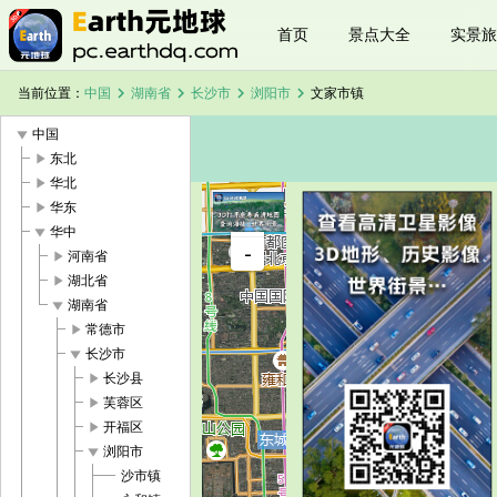
首页
景点大全
实景旅
chevron_right
chevron_right
chevron_right
chevron_right
当前位置：
中国
湖南省
长沙市
浏阳市
文家市镇
play_arrow
中国
play_arrow
东北
play_arrow
华北
play_arrow
华东
+
play_arrow
华中
文家市镇卫
-
星地图
play_arrow
河南省
加载中，请
play_arrow
湖北省
稍候...
play_arrow
湖南省
play_arrow
常德市
play_arrow
长沙市
play_arrow
长沙县
play_arrow
芙蓉区
play_arrow
开福区
play_arrow
浏阳市
沙市镇