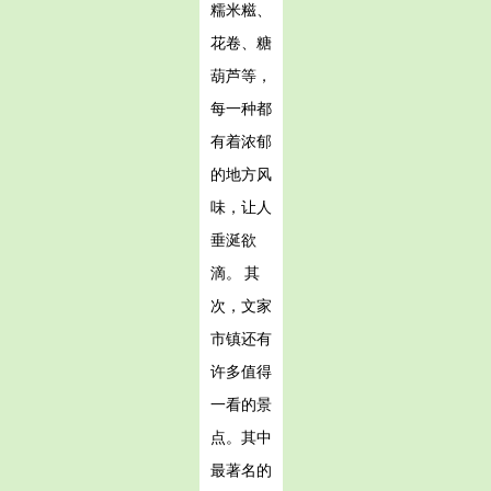
糯米糍、
花卷、糖
葫芦等，
每一种都
有着浓郁
的地方风
味，让人
垂涎欲
滴。 其
次，文家
市镇还有
许多值得
一看的景
点。其中
最著名的