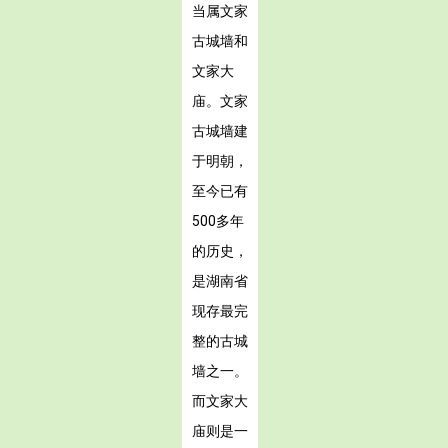
当属文家
古城墙和
文家大
庙。文家
古城墙建
于明朝，
至今已有
500多年
的历史，
是湖南省
现存最完
整的古城
墙之一。
而文家大
庙则是一