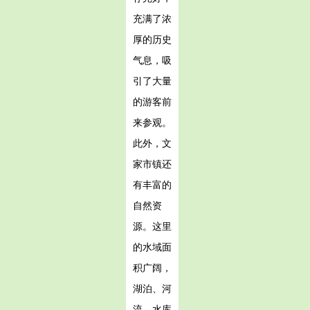
充满了浓
厚的历史
气息，吸
引了大量
的游客前
来参观。
此外，文
家市镇还
有丰富的
自然资
源。这里
的水域面
积广阔，
湖泊、河
流、水库