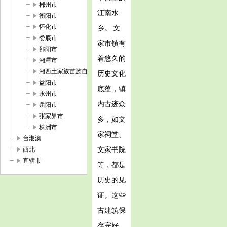
play_arrow
郴州市
江南水
play_arrow
衡阳市
play_arrow
怀化市
乡。 文
play_arrow
娄底市
家市镇有
play_arrow
邵阳市
着悠久的
play_arrow
湘潭市
play_arrow
湘西土家族苗族自治州
历史文化
play_arrow
益阳市
底蕴，镇
play_arrow
永州市
内古迹众
play_arrow
岳阳市
play_arrow
张家界市
多，如文
play_arrow
株洲市
家祠堂、
play_arrow
台港澳
play_arrow
文家书院
西北
play_arrow
直辖市
等，都是
历史的见
证。这些
古建筑保
存完好，