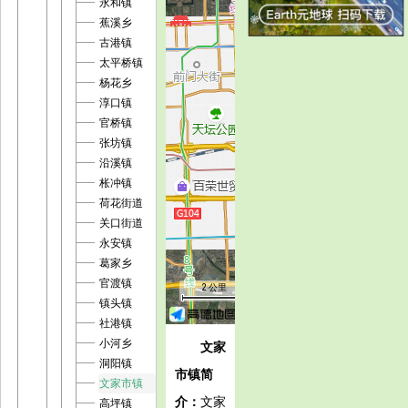
永和镇
蕉溪乡
古港镇
太平桥镇
杨花乡
淳口镇
官桥镇
张坊镇
沿溪镇
枨冲镇
荷花街道
关口街道
永安镇
葛家乡
官渡镇
2 公里
镇头镇
社港镇
小河乡
文家
洞阳镇
市镇简
文家市镇
介：
文家
高坪镇