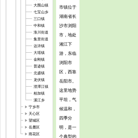
大围山镇
市镇位于
七宝山乡
湖南省长
三口镇
沙市浏阳
中和镇
淮川街道
市，地处
集里街道
湘江下
达浒镇
大瑶镇
游，东临
金刚镇
浏阳市
普迹镇
区，西靠
北盛镇
龙伏镇
岳阳市。
澄潭江镇
这里地势
柏加镇
平坦，气
溪江乡
play_arrow
宁乡市
候温和，
play_arrow
天心区
四季分
play_arrow
望城区
play_arrow
明，是一
岳麓区
play_arrow
雨花区
个典型的