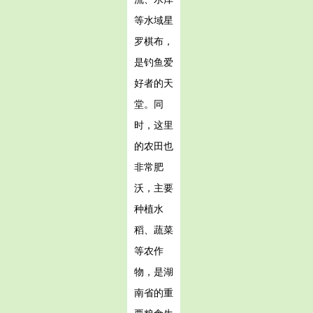
等水域星
罗棋布，
是钓鱼爱
好者的天
堂。同
时，这里
的农田也
非常肥
沃，主要
种植水
稻、蔬菜
等农作
物，是湖
南省的重