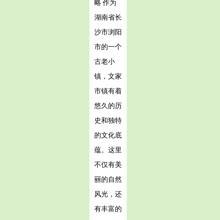
略 作为
湖南省长
沙市浏阳
市的一个
古老小
镇，文家
市镇有着
悠久的历
史和独特
的文化底
蕴。这里
不仅有美
丽的自然
风光，还
有丰富的