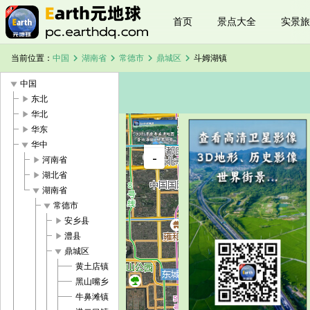
首页
景点大全
实景旅
chevron_right
chevron_right
chevron_right
chevron_right
当前位置：
中国
湖南省
常德市
鼎城区
斗姆湖镇
play_arrow
中国
play_arrow
东北
play_arrow
华北
play_arrow
华东
+
play_arrow
华中
斗姆湖镇卫
-
星地图
play_arrow
河南省
加载中，请
play_arrow
湖北省
稍候...
play_arrow
湖南省
play_arrow
常德市
play_arrow
安乡县
play_arrow
澧县
play_arrow
鼎城区
黄土店镇
黑山嘴乡
牛鼻滩镇