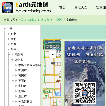
首页
景点大全
实景旅
chevron_right
chevron_right
chevron_right
chevron_right
当前位置：
中国
湖北省
武汉市
江夏区
安山街道
play_arrow
中国
play_arrow
东北
play_arrow
华北
play_arrow
华东
+
play_arrow
华中
安山街道卫
-
星地图
play_arrow
河南省
加载中，请
play_arrow
湖北省
稍候...
play_arrow
恩施土家族苗族自治州
play_arrow
鄂州市
play_arrow
黄冈市
play_arrow
黄石市
play_arrow
荆门市
play_arrow
荆州市
play_arrow
潜江市
play_arrow
神农架林区