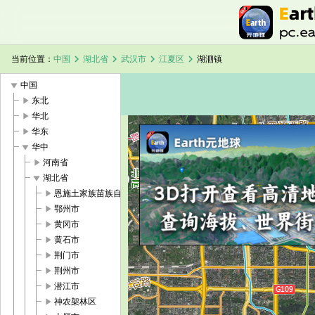
chevron_right
chevron_right
chevron_right
chevron_right
当前位置：
中国
湖北省
武汉市
江夏区
湖泗镇
play_arrow
中国
play_arrow
东北
play_arrow
华北
play_arrow
华东
play_arrow
华中
加载中，请稍候...
湖泗镇卫星地图
play_arrow
河南省
play_arrow
湖北省
play_arrow
恩施土家族苗族自治州
play_arrow
鄂州市
play_arrow
黄冈市
play_arrow
黄石市
play_arrow
荆门市
play_arrow
荆州市
play_arrow
潜江市
play_arrow
神农架林区