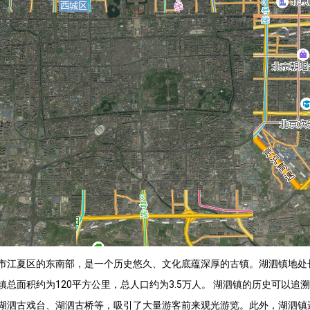
市江夏区的东南部，是一个历史悠久、文化底蕴深厚的古镇。湖泗镇地处
总面积约为120平方公里，总人口约为3.5万人。 湖泗镇的历史可以追
湖泗古戏台、湖泗古桥等，吸引了大量游客前来观光游览。此外，湖泗镇