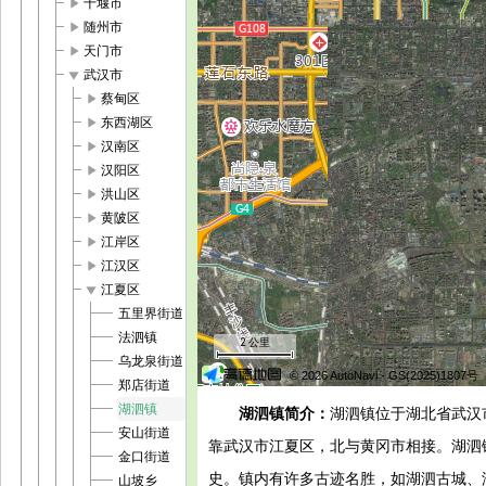
play_arrow
十堰市
play_arrow
随州市
play_arrow
天门市
play_arrow
武汉市
play_arrow
蔡甸区
play_arrow
东西湖区
play_arrow
汉南区
play_arrow
汉阳区
play_arrow
洪山区
play_arrow
黄陂区
play_arrow
江岸区
play_arrow
江汉区
play_arrow
江夏区
五里界街道
法泗镇
2 公里
乌龙泉街道
© 2026 AutoNavi
- GS(2025)1807号
郑店街道
湖泗镇
湖泗镇简介：
湖泗镇位于湖北省武汉
安山街道
靠武汉市江夏区，北与黄冈市相接。湖泗镇
金口街道
史。镇内有许多古迹名胜，如湖泗古城、
山坡乡