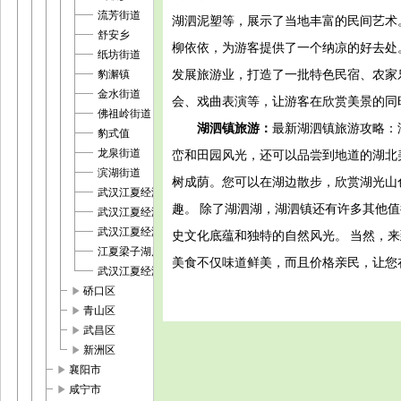
流芳街道
湖泗泥塑等，展示了当地丰富的民间艺术
舒安乡
柳依依，为游客提供了一个纳凉的好去处
纸坊街道
发展旅游业，打造了一批特色民宿、农家
豹澥镇
金水街道
会、戏曲表演等，让游客在欣赏美景的同
佛祖岭街道
湖泗镇旅游：
最新湖泗镇旅游攻略：
豹式值
龙泉街道
峦和田园风光，还可以品尝到地道的湖北
滨湖街道
树成荫。您可以在湖边散步，欣赏湖光山
武汉江夏经济开发区庙山高新技术产业园
趣。 除了湖泗湖，湖泗镇还有许多其他
武汉江夏经济开发区藏龙岛高新技术产业园
武汉江夏经济开发区大桥现代产业园
史文化底蕴和独特的自然风光。 当然，
江夏梁子湖风景区
美食不仅味道鲜美，而且价格亲民，让您
武汉江夏经济开发区金港汽车产业园
play_arrow
硚口区
play_arrow
青山区
play_arrow
武昌区
play_arrow
新洲区
play_arrow
襄阳市
play_arrow
咸宁市