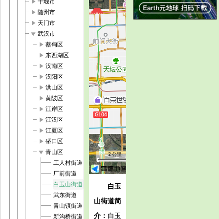
play_arrow
十堰市
play_arrow
随州市
play_arrow
天门市
play_arrow
武汉市
play_arrow
蔡甸区
play_arrow
东西湖区
play_arrow
汉南区
play_arrow
汉阳区
play_arrow
洪山区
play_arrow
黄陂区
play_arrow
江岸区
play_arrow
江汉区
play_arrow
江夏区
play_arrow
硚口区
play_arrow
青山区
2 公里
工人村街道
厂前街道
白玉山街道
白玉
武东街道
山街道简
青山镇街道
介：
白玉
新沟桥街道