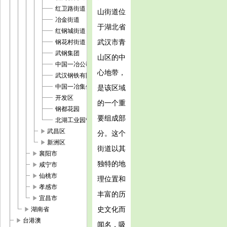
红卫路街道
山街道位
冶金街道
于湖北省
红钢城街道
武汉市青
钢花村街道
武钢集团
山区的中
中国一冶公司
心地带，
武汉钢铁有限公司
中国一冶集体企业管理处
是该区域
开发区
的一个重
钢都花园
要组成部
北湖工业园管理办公室
play_arrow
武昌区
分。这个
play_arrow
新洲区
街道以其
play_arrow
襄阳市
独特的地
play_arrow
咸宁市
play_arrow
仙桃市
理位置和
play_arrow
孝感市
丰富的历
play_arrow
宜昌市
play_arrow
史文化而
湖南省
play_arrow
台港澳
闻名，吸