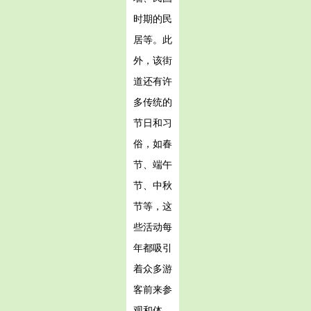
时期的民
居等。此
外，该街
道还有许
多传统的
节日和习
俗，如春
节、端午
节、中秋
节等，这
些活动每
年都吸引
着众多游
客前来参
观和体