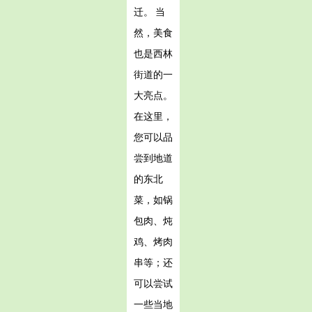
迁。 当
然，美食
也是西林
街道的一
大亮点。
在这里，
您可以品
尝到地道
的东北
菜，如锅
包肉、炖
鸡、烤肉
串等；还
可以尝试
一些当地