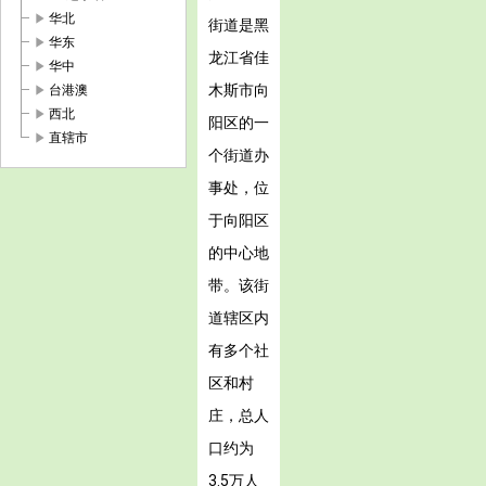
play_arrow
华北
街道是黑
play_arrow
华东
龙江省佳
play_arrow
华中
play_arrow
木斯市向
台港澳
play_arrow
西北
阳区的一
play_arrow
直辖市
个街道办
事处，位
于向阳区
的中心地
带。该街
道辖区内
有多个社
区和村
庄，总人
口约为
3.5万人