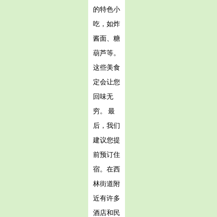
的特色小
吃，如炸
酱面、糖
葫芦等。
这些美食
定会让您
回味无
穷。 最
后，我们
建议您提
前预订住
宿。在西
林街道附
近有许多
酒店和民