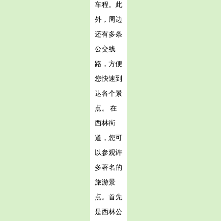
车程。此
外，周边
还有多条
公交线
路，方便
您快速到
达各个景
点。 在
西林街
道，您可
以参观许
多著名的
旅游景
点。首先
是西林公