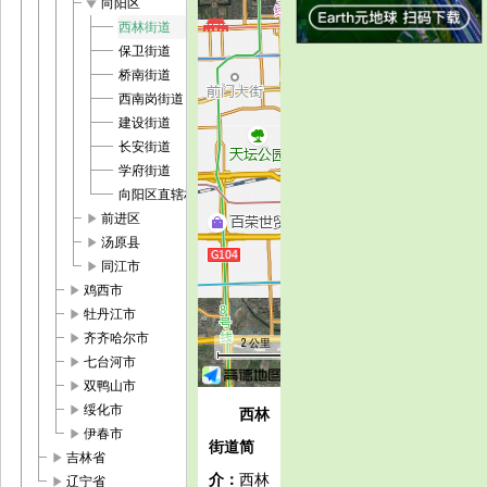
play_arrow
向阳区
西林街道
保卫街道
桥南街道
西南岗街道
建设街道
长安街道
学府街道
向阳区直辖村级区划
play_arrow
前进区
play_arrow
汤原县
play_arrow
同江市
play_arrow
鸡西市
play_arrow
牡丹江市
play_arrow
齐齐哈尔市
2 公里
play_arrow
七台河市
play_arrow
双鸭山市
play_arrow
绥化市
西林
play_arrow
伊春市
街道简
play_arrow
吉林省
介：
西林
play_arrow
辽宁省