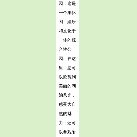
园，这是
一个集休
闲、娱乐
和文化于
一体的综
合性公
园。在这
里，您可
以欣赏到
美丽的湖
泊风光，
感受大自
然的魅
力；还可
以参观附