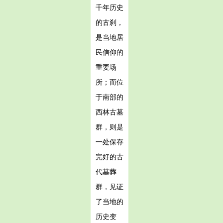
千年历史
的古刹，
是当地居
民信仰的
重要场
所；而位
于南部的
西林古墓
群，则是
一处保存
完好的古
代墓葬
群，见证
了当地的
历史变