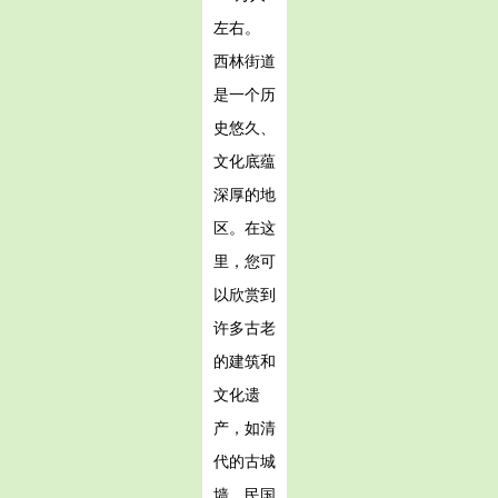
左右。
西林街道
是一个历
史悠久、
文化底蕴
深厚的地
区。在这
里，您可
以欣赏到
许多古老
的建筑和
文化遗
产，如清
代的古城
墙、民国