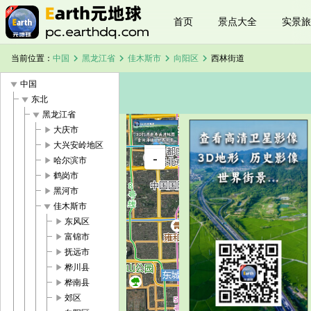
首页
景点大全
实景旅
chevron_right
chevron_right
chevron_right
chevron_right
当前位置：
中国
黑龙江省
佳木斯市
向阳区
西林街道
play_arrow
中国
play_arrow
东北
play_arrow
黑龙江省
play_arrow
大庆市
+
play_arrow
大兴安岭地区
西林街道卫
-
星地图
play_arrow
哈尔滨市
加载中，请
play_arrow
鹤岗市
稍候...
play_arrow
黑河市
play_arrow
佳木斯市
play_arrow
东风区
play_arrow
富锦市
play_arrow
抚远市
play_arrow
桦川县
play_arrow
桦南县
play_arrow
郊区