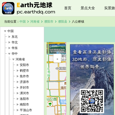
首页
景点大全
实景旅
chevron_right
chevron_right
chevron_right
chevron_right
当前位置：
中国
河南省
濮阳市
濮阳县
八公桥镇
play_arrow
中国
play_arrow
东北
play_arrow
华北
play_arrow
华东
+
play_arrow
华中
八公桥镇卫
-
星地图
play_arrow
河南省
加载中，请
play_arrow
安阳市
稍候...
play_arrow
鹤壁市
play_arrow
焦作市
play_arrow
济源市
play_arrow
开封市
play_arrow
漯河市
play_arrow
洛阳市
play_arrow
南阳市
play_arrow
平顶山市