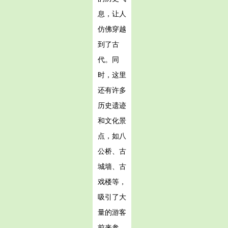
息，让人
仿佛穿越
到了古
代。同
时，这里
还有许多
历史遗迹
和文化景
点，如八
公桥、古
城墙、古
戏楼等，
吸引了大
量的游客
前来参