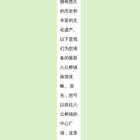
拥有悠久
的历史和
丰富的文
化遗产。
以下是我
们为您准
备的最新
八公桥镇
旅游攻
略。 首
先，您可
以前往八
公桥镇的
中心广
场，这里