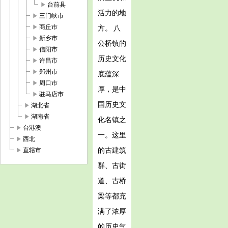
play_arrow
台前县
活力的地
play_arrow
三门峡市
play_arrow
商丘市
方。 八
play_arrow
新乡市
公桥镇的
play_arrow
信阳市
历史文化
play_arrow
许昌市
play_arrow
郑州市
底蕴深
play_arrow
周口市
厚，是中
play_arrow
驻马店市
国历史文
play_arrow
湖北省
play_arrow
湖南省
化名镇之
play_arrow
台港澳
一。这里
play_arrow
西北
play_arrow
的古建筑
直辖市
群、古街
道、古桥
梁等都充
满了浓厚
的历史气