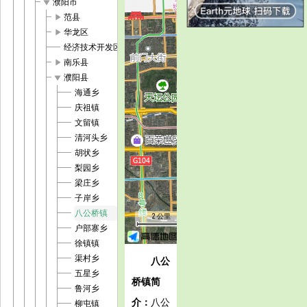
play_arrow
濮阳市
play_arrow
范县
play_arrow
华龙区
经济技术开发区
play_arrow
南乐县
play_arrow
濮阳县
海通乡
庆祖镇
文留镇
清河头乡
胡状乡
梨园乡
梁庄乡
子岸乡
八公桥镇
2 公里
户部寨乡
徐镇镇
渠村乡
八公
五星乡
桥镇简
鲁河乡
介：
八公
柳屯镇