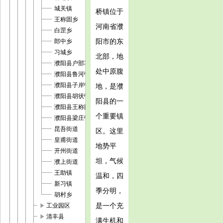
城关镇
桥镇位于
王称固乡
河南省濮
白罡乡
阳市的东
郎中乡
习城乡
北部，地
濮阳县户部寨镇
处中原腹
濮阳县鲁河镇
濮阳县子岸镇
地，是濮
濮阳县胡状镇
阳县的一
濮阳县王称固镇
个重要镇
濮阳县梁庄镇
昆吾街道
区。这里
皇甫街道
地势平
开州街道
坦，气候
濮上街道
王助镇
温和，四
新习镇
季分明，
胡村乡
play_arrow
是一个充
工业园区
play_arrow
清丰县
满生机和