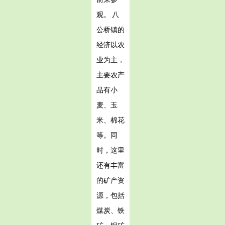
观。 八
公桥镇的
经济以农
业为主，
主要农产
品有小
麦、玉
米、棉花
等。同
时，这里
还有丰富
的矿产资
源，包括
煤炭、铁