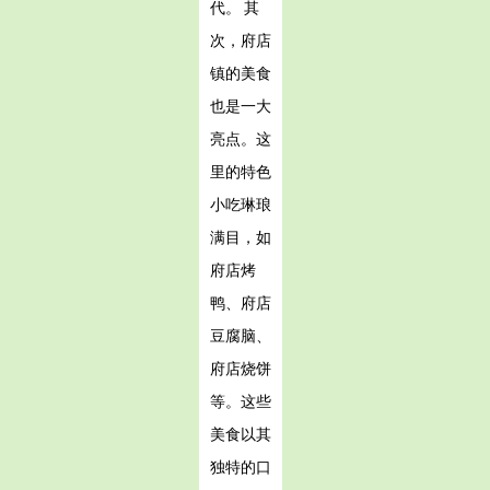
代。 其
次，府店
镇的美食
也是一大
亮点。这
里的特色
小吃琳琅
满目，如
府店烤
鸭、府店
豆腐脑、
府店烧饼
等。这些
美食以其
独特的口