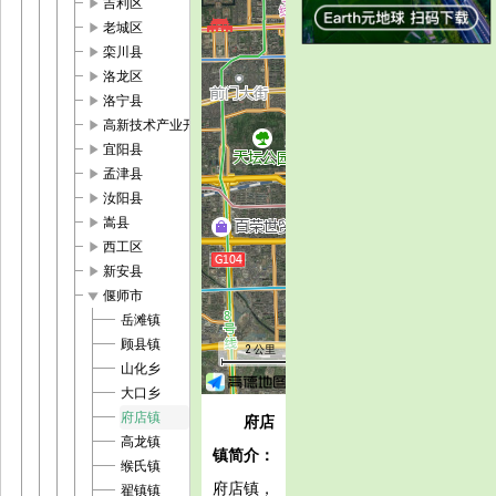
play_arrow
吉利区
play_arrow
老城区
play_arrow
栾川县
play_arrow
洛龙区
play_arrow
洛宁县
play_arrow
高新技术产业开发区
play_arrow
宜阳县
play_arrow
孟津县
play_arrow
汝阳县
play_arrow
嵩县
play_arrow
西工区
play_arrow
新安县
play_arrow
偃师市
岳滩镇
顾县镇
2 公里
山化乡
大口乡
府店镇
府店
高龙镇
镇简介：
缑氏镇
府店镇，
翟镇镇