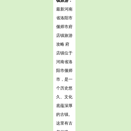
镇旅游：
最新河南
省洛阳市
偃师市府
店镇旅游
攻略 府
店镇位于
河南省洛
阳市偃师
市，是一
个历史悠
久、文化
底蕴深厚
的古镇。
这里有古