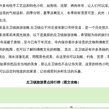
许多传统手工艺品和特色小吃，如剪纸、泥塑、烤肉串等，让人们可以深
这里的气候温和、四季分明，夏季凉爽宜人，冬季则有雪景可赏。此外，
生活。
安县左卫镇旅游攻略 左卫镇位于河北省张家口市怀安县，是一个历史悠
多游客前来观光旅游。以下是最新的左卫镇旅游攻略，希望能为你的旅行
这座寺庙建于唐朝，至今已有千年历史。寺内保存着许多珍贵的文物和佛教艺
和的氛围，也可以了解到佛教文化的精髓。 其次，左卫镇还有许多美丽
的湖泊，湖水清澈见底，周围景色优美。在这里你可以划船、钓鱼、赏景，
后，如果你想品尝当地的美食，那么左卫镇也不会让你失望。这里的特色小
可以品尝到地道的农家菜，让你感受到乡村生活的乐趣。
左卫镇旅游景点排行榜（图文攻略）
2022 厦门创世线程科技有限公司
闽ICP备19003882号
闽公网安备35020302035