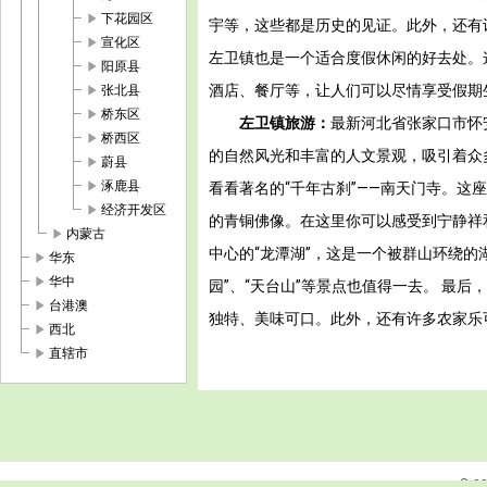
play_arrow
下花园区
宇等，这些都是历史的见证。此外，还有
play_arrow
宣化区
左卫镇也是一个适合度假休闲的好去处。
play_arrow
阳原县
play_arrow
酒店、餐厅等，让人们可以尽情享受假期
张北县
play_arrow
桥东区
左卫镇旅游：
最新河北省张家口市怀
play_arrow
桥西区
的自然风光和丰富的人文景观，吸引着众
play_arrow
蔚县
play_arrow
涿鹿县
看看著名的“千年古刹”——南天门寺。
play_arrow
经济开发区
的青铜佛像。在这里你可以感受到宁静祥
play_arrow
内蒙古
中心的“龙潭湖”，这是一个被群山环绕
play_arrow
华东
play_arrow
华中
园”、“天台山”等景点也值得一去。 最
play_arrow
台港澳
独特、美味可口。此外，还有许多农家乐
play_arrow
西北
play_arrow
直辖市
© 