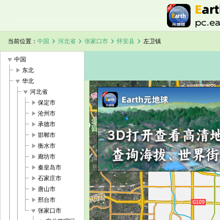
chevron_right
chevron_right
chevron_right
chevron_right
当前位置：
中国
河北省
张家口市
怀安县
左卫镇
play_arrow
中国
play_arrow
东北
play_arrow
华北
play_arrow
河北省
play_arrow
保定市
加载中，请稍候...
左卫镇卫星地图
play_arrow
沧州市
play_arrow
承德市
play_arrow
邯郸市
play_arrow
衡水市
play_arrow
廊坊市
play_arrow
秦皇岛市
play_arrow
石家庄市
play_arrow
唐山市
play_arrow
邢台市
play_arrow
张家口市