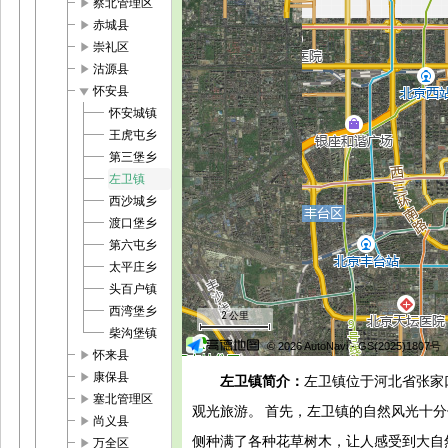
play_arrow
察北管理区
play_arrow
赤城县
play_arrow
崇礼区
play_arrow
沽源县
play_arrow
怀安县
怀安城镇
王虎屯乡
第三堡乡
左卫镇
西沙城乡
渡口堡乡
第六屯乡
太平庄乡
头百户镇
西湾堡乡
2 公里
柴沟堡镇
© 2026 AutoNavi
- GS(2025)1807号
play_arrow
怀来县
play_arrow
康保县
左卫镇简介：
左卫镇位于河北省张家
play_arrow
塞北管理区
观光旅游。 首先，左卫镇的自然风光十
play_arrow
尚义县
侧种满了各种花草树木，让人感受到大自
play_arrow
万全区