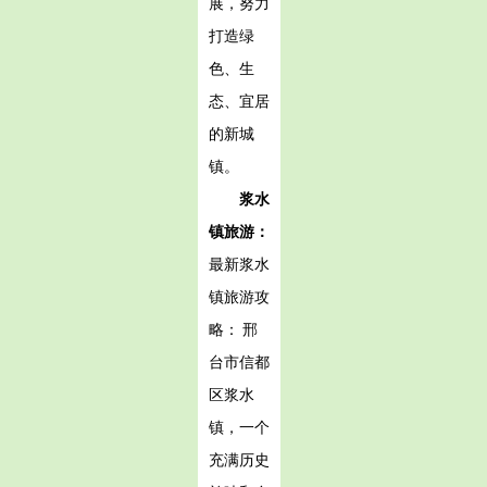
展，努力
打造绿
色、生
态、宜居
的新城
镇。
浆水
镇旅游：
最新浆水
镇旅游攻
略： 邢
台市信都
区浆水
镇，一个
充满历史