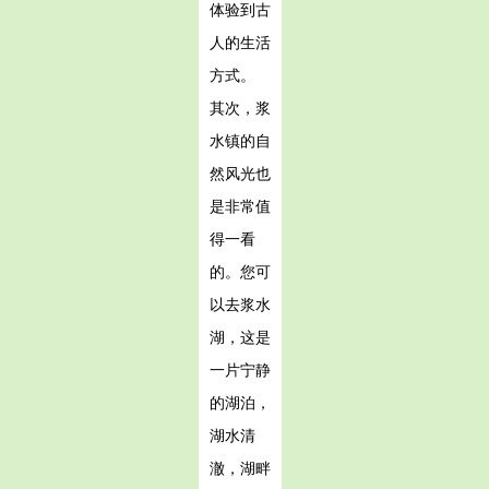
体验到古
人的生活
方式。
其次，浆
水镇的自
然风光也
是非常值
得一看
的。您可
以去浆水
湖，这是
一片宁静
的湖泊，
湖水清
澈，湖畔