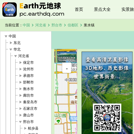
首页
景点大全
实景旅
chevron_right
chevron_right
chevron_right
chevron_right
当前位置：
中国
河北省
邢台市
信都区
浆水镇
play_arrow
中国
play_arrow
东北
play_arrow
华北
play_arrow
河北省
+
play_arrow
保定市
浆水镇卫星
-
地图
play_arrow
沧州市
加载中，请
play_arrow
承德市
稍候...
play_arrow
邯郸市
play_arrow
衡水市
play_arrow
廊坊市
play_arrow
秦皇岛市
play_arrow
石家庄市
play_arrow
唐山市
play_arrow
邢台市
play_arrow
柏乡县