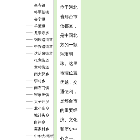
皇寺镇
位于河北
将军墓镇
省邢台市
会宁镇
信都区，
羊范镇
龙泉寺乡
是中国北
钢铁路街道
方的一颗
中兴路街道
达活泉街道
璀璨明
张宽街道
珠。这里
章村街道
地理位置
南大郭乡
李村乡
优越，交
南石门镇
通便利，
宋家庄镇
是邢台市
太子井乡
北小庄乡
的重要经
城计头乡
济、文化
白岸乡
和历史中
冀家村乡
中华大街街道
心之一。