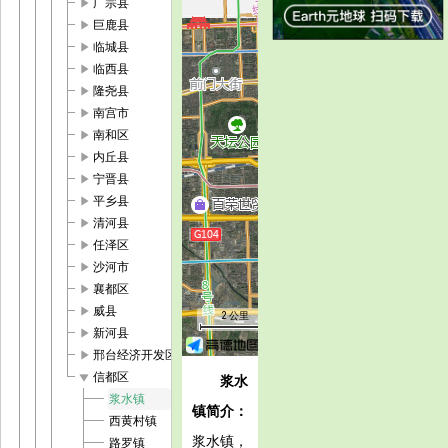
play_arrow
广宗县
play_arrow
巨鹿县
play_arrow
临城县
play_arrow
临西县
play_arrow
隆尧县
play_arrow
南宫市
play_arrow
南和区
play_arrow
内丘县
play_arrow
宁晋县
play_arrow
平乡县
play_arrow
清河县
play_arrow
任泽区
play_arrow
沙河市
play_arrow
襄都区
play_arrow
威县
2 公里
play_arrow
新河县
play_arrow
邢台经济开发区
play_arrow
信都区
浆水
浆水镇
镇简介：
西黄村镇
浆水镇，
路罗镇