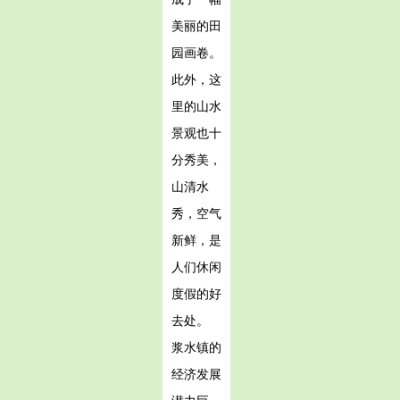
美丽的田
园画卷。
此外，这
里的山水
景观也十
分秀美，
山清水
秀，空气
新鲜，是
人们休闲
度假的好
去处。
浆水镇的
经济发展