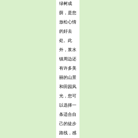
绿树成
荫，是您
放松心情
的好去
处。此
外，浆水
镇周边还
有许多美
丽的山景
和田园风
光，您可
以选择一
条适合自
己的徒步
路线，感