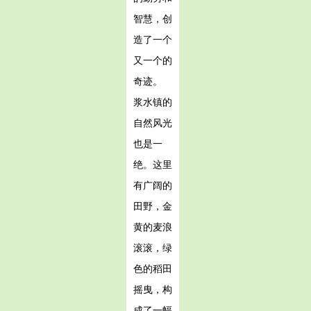
智慧，创
造了一个
又一个的
奇迹。
浆水镇的
自然风光
也是一
绝。这里
有广阔的
田野，金
黄的麦浪
滚滚，绿
色的稻田
摇曳，构
成了一幅