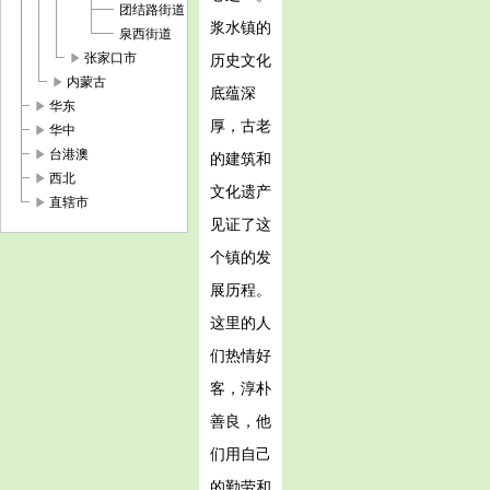
团结路街道
浆水镇的
泉西街道
play_arrow
张家口市
历史文化
play_arrow
内蒙古
底蕴深
play_arrow
华东
厚，古老
play_arrow
华中
play_arrow
台港澳
的建筑和
play_arrow
西北
文化遗产
play_arrow
直辖市
见证了这
个镇的发
展历程。
这里的人
们热情好
客，淳朴
善良，他
们用自己
的勤劳和