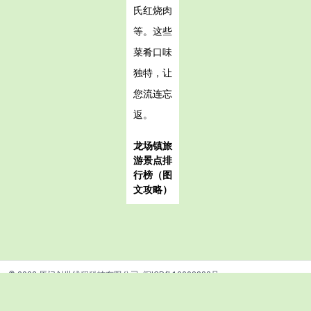
氏红烧肉
等。这些
菜肴口味
独特，让
您流连忘
返。
龙场镇旅
游景点排
行榜（图
文攻略）
© 2022 厦门创世线程科技有限公司
闽ICP备19003882号
闽公网安备35020302035155号
友情链接：
Earth元地球