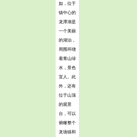
如，位于
镇中心的
龙潭湖是
一个美丽
的湖泊，
周围环绕
着青山绿
水，景色
宜人。此
外，还有
位于山顶
的观景
台，可以
俯瞰整个
龙场镇和