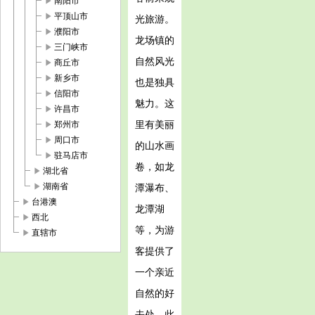
play_arrow
南阳市
play_arrow
平顶山市
光旅游。
play_arrow
濮阳市
龙场镇的
play_arrow
三门峡市
自然风光
play_arrow
商丘市
play_arrow
新乡市
也是独具
play_arrow
信阳市
魅力。这
play_arrow
许昌市
play_arrow
里有美丽
郑州市
play_arrow
周口市
的山水画
play_arrow
驻马店市
卷，如龙
play_arrow
湖北省
play_arrow
湖南省
潭瀑布、
play_arrow
台港澳
龙潭湖
play_arrow
西北
等，为游
play_arrow
直辖市
客提供了
一个亲近
自然的好
去处。此