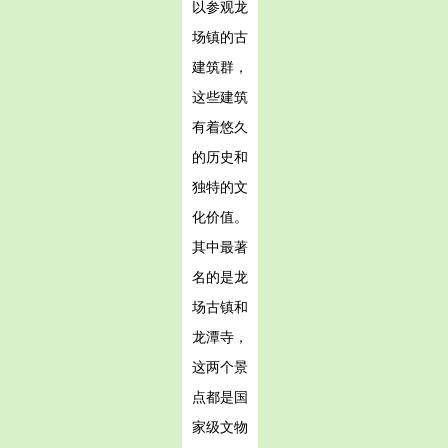
以参观龙
场镇的古
建筑群，
这些建筑
有着悠久
的历史和
独特的文
化价值。
其中最著
名的是龙
场古镇和
龙潭寺，
这两个景
点都是国
家级文物