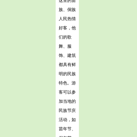
这里的苗
族、侗族
人民热情
好客，他
们的歌
舞、服
饰、建筑
都具有鲜
明的民族
特色。游
客可以参
加当地的
民族节庆
活动，如
苗年节、