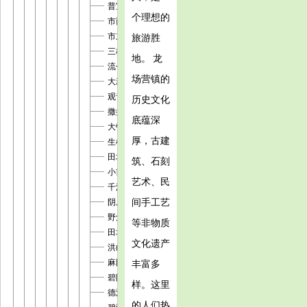
普宜镇
个理想的
市西街道
市东街道
旅游胜
三板桥街道
地。 龙
流仓桥街道
场营镇的
大新桥街道
观音桥街道
历史文化
撒拉溪镇
底蕴深
大银镇
厚，古建
生机镇
田坝桥镇
筑、石刻
小吉场镇
艺术、民
千溪彝族苗族白族乡
间手工艺
阴底彝族苗族白族乡
野角乡
等非物质
田坎彝族乡
文化遗产
洪山街道
麻园街道
丰富多
碧阳街道
样。这里
德溪街道
的人们热