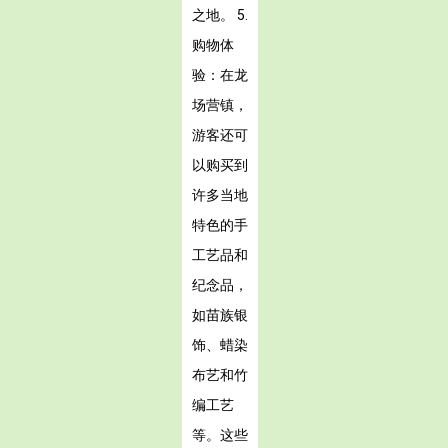
之地。 5.
购物体
验：在龙
场营镇，
游客还可
以购买到
许多当地
特色的手
工艺品和
纪念品，
如苗族银
饰、蜡染
布艺和竹
编工艺
等。这些