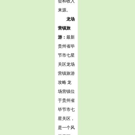
会和收入
来源。
龙场
营镇旅
游：
最新
贵州省毕
节市七星
关区龙场
营镇旅游
攻略 龙
场营镇位
于贵州省
毕节市七
星关区，
是一个风