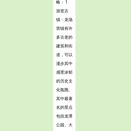
略： 1.
游览古
镇：龙场
营镇有许
多古老的
建筑和街
道，可以
漫步其中
感受浓郁
的历史文
化氛围。
其中最著
名的景点
包括龙潭
公园、大