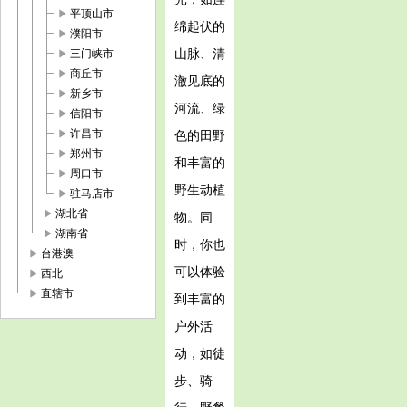
play_arrow
平顶山市
绵起伏的
play_arrow
濮阳市
play_arrow
山脉、清
三门峡市
play_arrow
商丘市
澈见底的
play_arrow
新乡市
河流、绿
play_arrow
信阳市
play_arrow
许昌市
色的田野
play_arrow
郑州市
和丰富的
play_arrow
周口市
野生动植
play_arrow
驻马店市
play_arrow
湖北省
物。同
play_arrow
湖南省
时，你也
play_arrow
台港澳
可以体验
play_arrow
西北
play_arrow
直辖市
到丰富的
户外活
动，如徒
步、骑