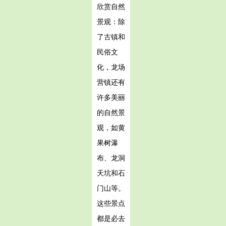
欣赏自然
景观：除
了古镇和
民俗文
化，龙场
营镇还有
许多美丽
的自然景
观，如黄
果树瀑
布、龙洞
天坑和石
门山等。
这些景点
都是必去