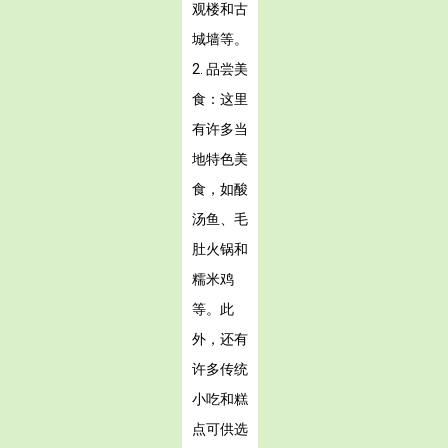
观楼和古
城墙等。
2. 品尝美
食：这里
有许多当
地特色美
食，如酸
汤鱼、毛
肚火锅和
糯米鸡
等。此
外，还有
许多传统
小吃和糕
点可供选