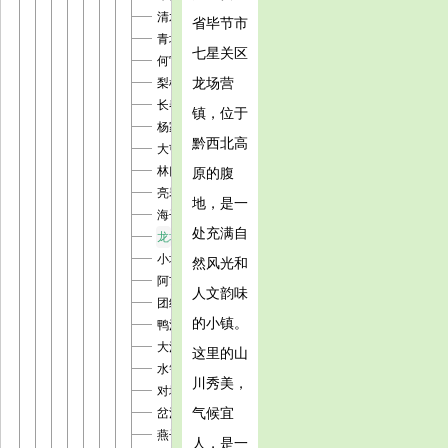
清水铺镇
省毕节市
青场镇
七星关区
何官屯镇
龙场营
梨树镇
长春堡镇
镇，位于
杨家湾镇
黔西北高
大屯彝族乡
林口镇
原的腹
亮岩镇
地，是一
海子街镇
处充满自
龙场营镇
小坝镇
然风光和
阿市苗族彝族乡
人文韵味
团结彝族苗族乡
的小镇。
鸭池镇
大河乡
这里的山
水箐镇
川秀美，
对坡镇
气候宜
岔河镇
燕子口镇
人，是一