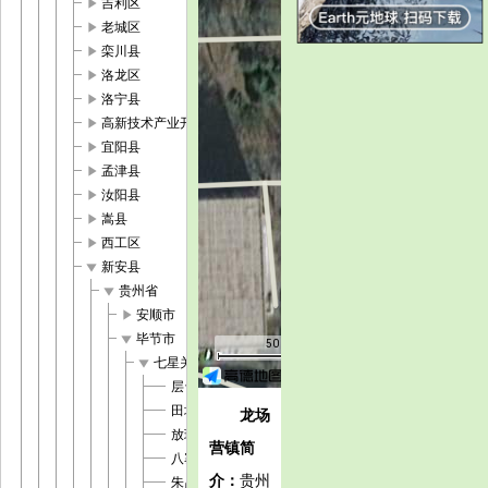
play_arrow
吉利区
play_arrow
老城区
play_arrow
栾川县
play_arrow
洛龙区
play_arrow
洛宁县
play_arrow
高新技术产业开发区
play_arrow
宜阳县
play_arrow
孟津县
play_arrow
汝阳县
play_arrow
嵩县
play_arrow
西工区
play_arrow
新安县
play_arrow
贵州省
play_arrow
安顺市
play_arrow
毕节市
50 米
play_arrow
七星关区
层台镇
田坝镇
龙场
放珠镇
营镇简
八寨镇
介：
贵州
朱昌镇