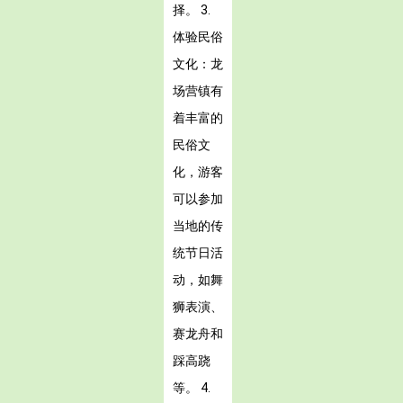
择。 3.
体验民俗
文化：龙
场营镇有
着丰富的
民俗文
化，游客
可以参加
当地的传
统节日活
动，如舞
狮表演、
赛龙舟和
踩高跷
等。 4.