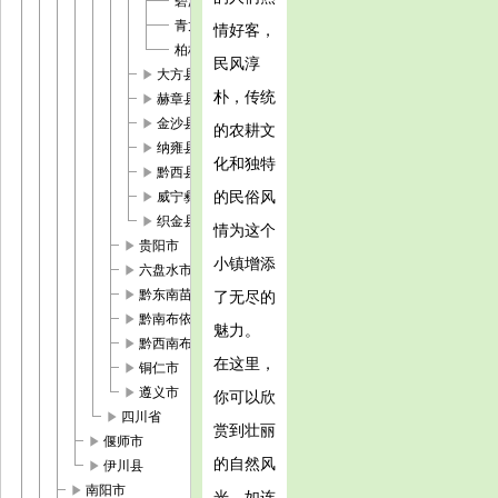
碧海街道
青龙街道
情好客，
柏杨林街道
民风淳
play_arrow
大方县
朴，传统
play_arrow
赫章县
play_arrow
金沙县
的农耕文
play_arrow
纳雍县
化和独特
play_arrow
黔西县
play_arrow
的民俗风
威宁彝族回族苗族自治县
play_arrow
织金县
情为这个
play_arrow
贵阳市
小镇增添
play_arrow
六盘水市
play_arrow
黔东南苗族侗族自治州
了无尽的
play_arrow
黔南布依族苗族自治州
魅力。
play_arrow
黔西南布依族苗族自治州
在这里，
play_arrow
铜仁市
play_arrow
遵义市
你可以欣
play_arrow
四川省
赏到壮丽
play_arrow
偃师市
的自然风
play_arrow
伊川县
play_arrow
南阳市
光，如连