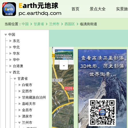
首页
景点大全
实景旅
chevron_right
chevron_right
chevron_right
chevron_right
当前位置：
中国
甘肃省
兰州市
西固区
临洮街街道
play_arrow
中国
play_arrow
东北
play_arrow
华北
play_arrow
华东
+
play_arrow
华中
临洮街街道
-
卫星地图
play_arrow
台港澳
加载中，请
play_arrow
西北
稍候...
play_arrow
甘肃省
play_arrow
白银市
play_arrow
定西市
play_arrow
甘南藏族自治州
play_arrow
嘉峪关市
play_arrow
金昌市
play_arrow
酒泉市
play_arrow
兰州市