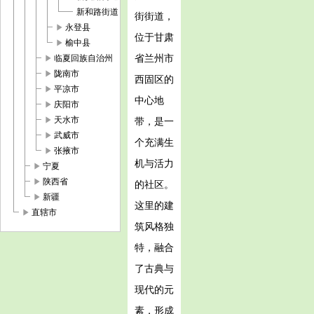
新和路街道
街街道，
play_arrow
永登县
位于甘肃
play_arrow
榆中县
play_arrow
省兰州市
临夏回族自治州
play_arrow
陇南市
西固区的
play_arrow
平凉市
中心地
play_arrow
庆阳市
play_arrow
天水市
带，是一
play_arrow
武威市
个充满生
play_arrow
张掖市
机与活力
play_arrow
宁夏
play_arrow
陕西省
的社区。
play_arrow
新疆
这里的建
play_arrow
直辖市
筑风格独
特，融合
了古典与
现代的元
素，形成