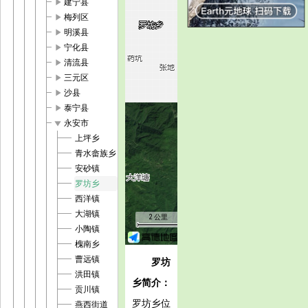
play_arrow
建宁县
play_arrow
梅列区
play_arrow
明溪县
play_arrow
宁化县
play_arrow
清流县
play_arrow
三元区
play_arrow
沙县
play_arrow
泰宁县
play_arrow
永安市
上坪乡
青水畲族乡
安砂镇
罗坊乡
西洋镇
大湖镇
2 公里
小陶镇
槐南乡
曹远镇
罗坊
洪田镇
乡简介：
贡川镇
罗坊乡位
燕西街道