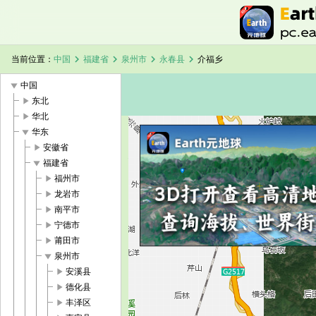
chevron_right
chevron_right
chevron_right
chevron_right
当前位置：
中国
福建省
泉州市
永春县
介福乡
play_arrow
中国
play_arrow
东北
play_arrow
华北
play_arrow
华东
play_arrow
安徽省
加载中，请稍候...
介福乡卫星地图
play_arrow
福建省
play_arrow
福州市
play_arrow
龙岩市
play_arrow
南平市
play_arrow
宁德市
play_arrow
莆田市
play_arrow
泉州市
play_arrow
安溪县
play_arrow
德化县
play_arrow
丰泽区