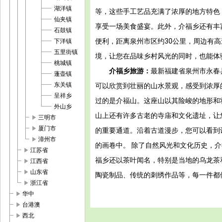
湖洋镇
等，这些手工艺品充满了浓厚的地方特色
仙夹镇
享受一场美食盛宴。此外，介福乡还有丰
石鼓镇
便利，距离泉州市区约30公里，周边有
下洋镇
五里街镇
境，让您在品味乡村风光的同时，也能体
桃城镇
介福乡旅游：
最新福建省泉州市永春
蓬壶镇
东关镇
可以欣赏到壮丽的山水景观，感受到浓厚
呈祥乡
过的是介福山。这座山以其险峻的地形和
外山乡
山上还有许多古老的寺庙和文化遗址，让
play_arrow
三明市
play_arrow
厦门市
的重要通道。沿着古道漫步，您可以看到
play_arrow
漳州市
的画卷中。 除了自然风光和文化历史，
play_arrow
江苏省
福乡还以茶叶闻名，特别是当地的乌龙茶
play_arrow
江西省
play_arrow
山东省
陶瓷制品、传统的刺绣作品等，每一件都
play_arrow
浙江省
play_arrow
华中
play_arrow
台港澳
play_arrow
西北