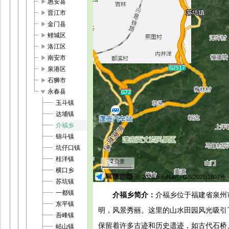
play_arrow
惠安县
play_arrow
晋江市
play_arrow
金门县
play_arrow
鲤城区
play_arrow
洛江区
play_arrow
南安市
play_arrow
泉港区
play_arrow
石狮市
play_arrow
永春县
玉斗镇
达埔镇
介福乡
锦斗镇
坑仔口镇
桂洋镇
2 公里
横口乡
© 2026 AutoNavi
- GS(2025)1807号
苏坑镇
一都镇
介福乡简介：
介福乡位于福建省泉州
东平镇
明，风景秀丽。这里的山水田园风光吸引
吾峰镇
保留着许多古迹和历史遗迹，如古代石桥
岵山镇