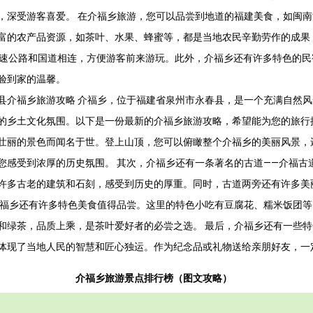
，深受游客喜爱。 在介福乡旅游，您可以品尝到地道的福建美食，如闽
富的农产品资源，如茶叶、水果、蜂蜜等，都是当地农民辛勤劳作的成果
高速公路和国道相连，方便游客前来游玩。此外，介福乡还有许多特色的
验到家的温馨。
县介福乡旅游攻略 介福乡，位于福建省泉州市永春县，是一个充满自然
的乡土文化氛围。以下是一份最新的介福乡旅游攻略，希望能为您的旅行
壮丽的景色而闻名于世。登上山顶，您可以俯瞰整个介福乡的美丽风景，
您感受到浓厚的历史氛围。 其次，介福乡还有一条著名的古道——介福古
许多古老的建筑和石刻，感受到历史的厚重。同时，古道两旁还有许多美
介福乡还有许多特色美食值得品尝。这里的特色小吃有豆腐花、糯米饭团
和绿茶，品质上乘，是茶叶爱好者的必尝之选。 最后，介福乡还有一些
体现了当地人民的智慧和匠心独运。作为纪念品或礼物送给亲朋好友，一
介福乡旅游景点排行榜（图文攻略）