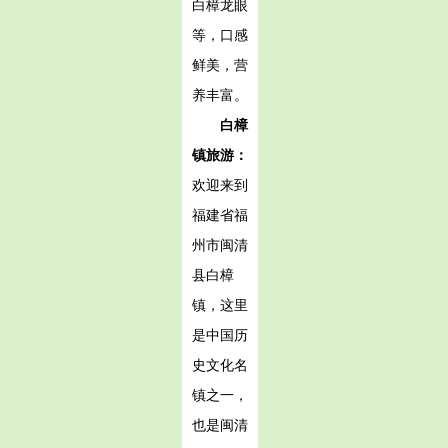
白樟龙眼
等，口感
鲜美，营
养丰富。
白樟
镇旅游：
欢迎来到
福建省福
州市闽清
县白樟
镇，这里
是中国历
史文化名
镇之一，
也是闽清