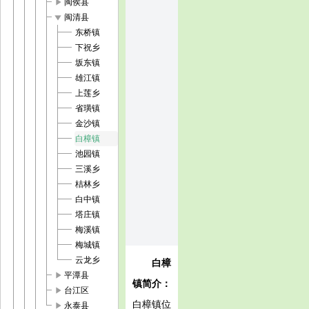
play_arrow
闽侯县
play_arrow
闽清县
东桥镇
下祝乡
坂东镇
雄江镇
上莲乡
省璜镇
金沙镇
白樟镇
池园镇
三溪乡
桔林乡
白中镇
塔庄镇
梅溪镇
梅城镇
云龙乡
白樟
play_arrow
平潭县
镇简介：
play_arrow
台江区
白樟镇位
play_arrow
永泰县