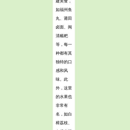
建美食，
如福州鱼
丸、莆田
卤面、闽
清糍粑
等，每一
种都有其
独特的口
感和风
味。此
外，这里
的水果也
非常有
名，如白
樟荔枝、