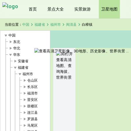
首页
景点大全
实景旅游
卫星地图
chevron_right
chevron_right
chevron_right
chevron_right
当前位置：
中国
福建省
福州市
闽清县
白樟镇
play_arrow
中国
play_arrow
东北
play_arrow
华北
play_arrow
华东
play_arrow
安徽省
play_arrow
福建省
play_arrow
福州市
play_arrow
仓山区
play_arrow
长乐区
play_arrow
福清市
play_arrow
晋安区
play_arrow
鼓楼区
play_arrow
连江县
play_arrow
罗源县
play_arrow
马尾区