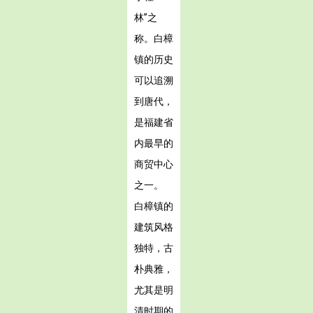
林”之
称。白樟
镇的历史
可以追溯
到唐代，
是福建省
内最早的
商贸中心
之一。
白樟镇的
建筑风格
独特，古
朴典雅，
尤其是明
清时期的