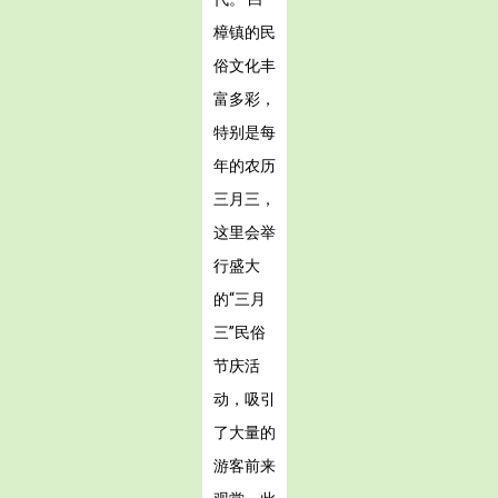
樟镇的民
俗文化丰
富多彩，
特别是每
年的农历
三月三，
这里会举
行盛大
的“三月
三”民俗
节庆活
动，吸引
了大量的
游客前来