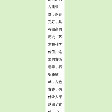
古建筑
群，保存
完好，具
有很高的
历史、艺
术和科学
价值。这
里的古街
巷弄，石
板路铺
就，古色
古香，仿
佛让人穿
越回了古
代。 白