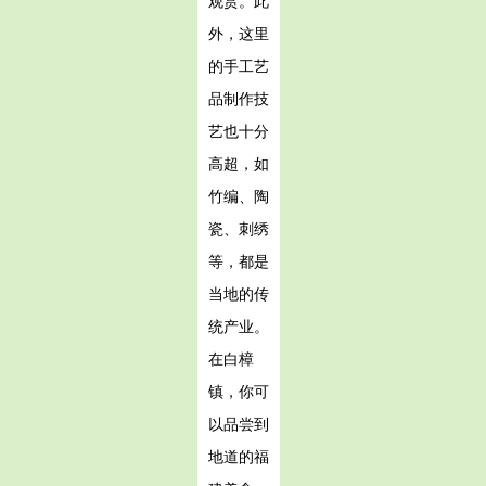
观赏。此
外，这里
的手工艺
品制作技
艺也十分
高超，如
竹编、陶
瓷、刺绣
等，都是
当地的传
统产业。
在白樟
镇，你可
以品尝到
地道的福