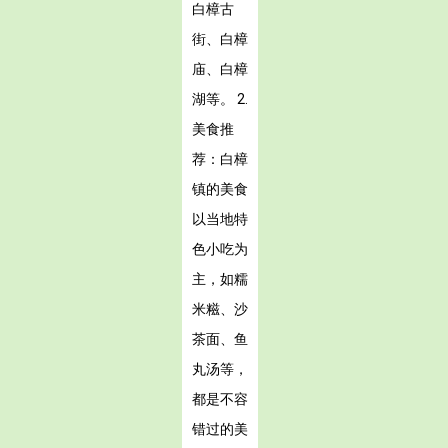
白樟古
街、白樟
庙、白樟
湖等。 2.
美食推
荐：白樟
镇的美食
以当地特
色小吃为
主，如糯
米糍、沙
茶面、鱼
丸汤等，
都是不容
错过的美