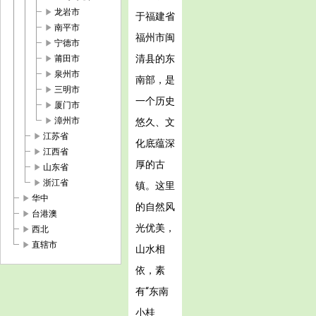
play_arrow
龙岩市
于福建省
play_arrow
南平市
福州市闽
play_arrow
宁德市
play_arrow
清县的东
莆田市
play_arrow
泉州市
南部，是
play_arrow
三明市
一个历史
play_arrow
厦门市
play_arrow
漳州市
悠久、文
play_arrow
江苏省
化底蕴深
play_arrow
江西省
厚的古
play_arrow
山东省
play_arrow
浙江省
镇。这里
play_arrow
华中
的自然风
play_arrow
台港澳
光优美，
play_arrow
西北
play_arrow
直辖市
山水相
依，素
有“东南
小桂