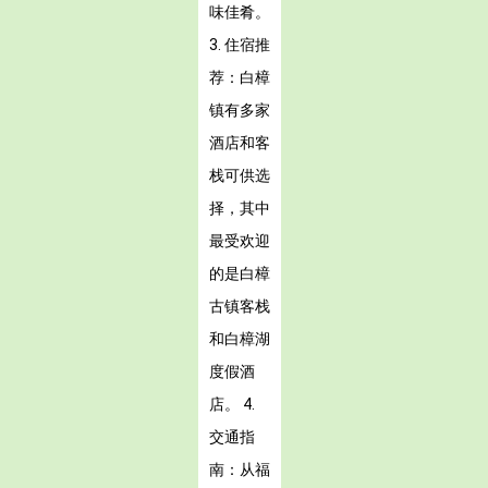
味佳肴。
3. 住宿推
荐：白樟
镇有多家
酒店和客
栈可供选
择，其中
最受欢迎
的是白樟
古镇客栈
和白樟湖
度假酒
店。 4.
交通指
南：从福