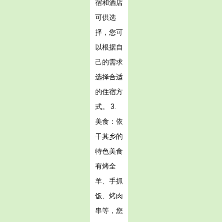
宿和酒店
可供选
择，您可
以根据自
己的需求
选择合适
的住宿方
式。 3.
美食：依
干其乡的
特色美食
有烤全
羊、手抓
饭、烤肉
串等，您