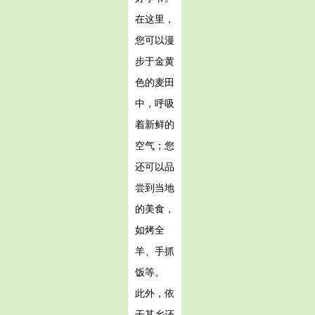
在这里，
您可以漫
步于金黄
色的麦田
中，呼吸
着新鲜的
空气；您
还可以品
尝到当地
的美食，
如烤全
羊、手抓
饭等。
此外，依
干其乡还