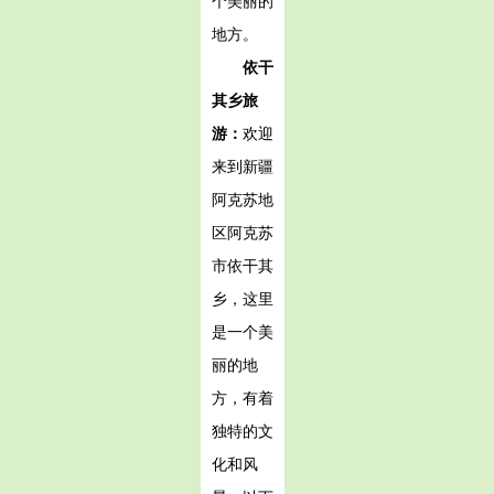
个美丽的
地方。
依干
其乡旅
游：
欢迎
来到新疆
阿克苏地
区阿克苏
市依干其
乡，这里
是一个美
丽的地
方，有着
独特的文
化和风