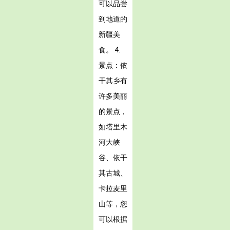
可以品尝
到地道的
新疆美
食。 4.
景点：依
干其乡有
许多美丽
的景点，
如塔里木
河大峡
谷、依干
其古城、
卡拉麦里
山等，您
可以根据