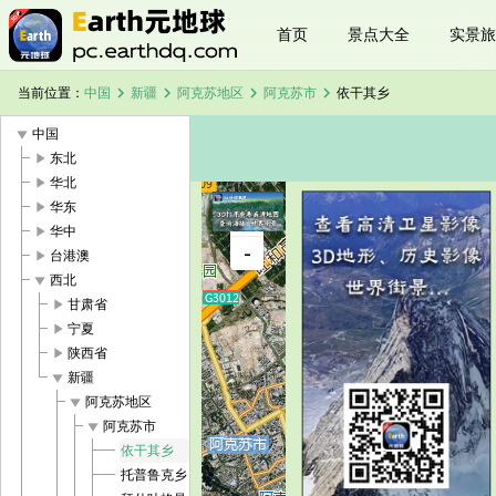
首页
景点大全
实景旅
chevron_right
chevron_right
chevron_right
chevron_right
当前位置：
中国
新疆
阿克苏地区
阿克苏市
依干其乡
play_arrow
中国
play_arrow
东北
play_arrow
华北
play_arrow
华东
+
play_arrow
华中
依干其乡卫
-
星地图
play_arrow
台港澳
加载中，请
play_arrow
西北
稍候...
play_arrow
甘肃省
play_arrow
宁夏
play_arrow
陕西省
play_arrow
新疆
play_arrow
阿克苏地区
play_arrow
阿克苏市
依干其乡
托普鲁克乡