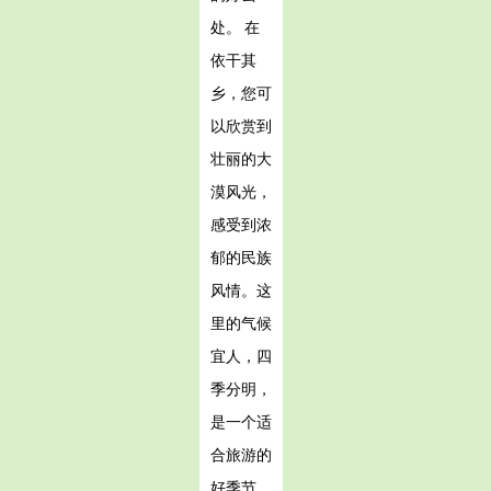
处。 在
依干其
乡，您可
以欣赏到
壮丽的大
漠风光，
感受到浓
郁的民族
风情。这
里的气候
宜人，四
季分明，
是一个适
合旅游的
好季节。