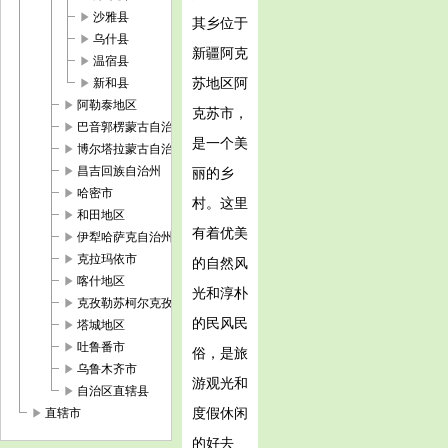
play_arrow
沙雅县
其乡位于
play_arrow
乌什县
新疆阿克
play_arrow
温宿县
play_arrow
苏地区阿
新和县
play_arrow
阿勒泰地区
克苏市，
play_arrow
巴音郭楞蒙古自治州
是一个美
play_arrow
博尔塔拉蒙古自治州
play_arrow
昌吉回族自治州
丽的乡
play_arrow
哈密市
村。这里
play_arrow
和田地区
有着优美
play_arrow
伊犁哈萨克自治州
play_arrow
克拉玛依市
的自然风
play_arrow
喀什地区
光和淳朴
play_arrow
克孜勒苏柯尔克孜自治州
的民风民
play_arrow
塔城地区
play_arrow
吐鲁番市
俗，是旅
play_arrow
乌鲁木齐市
游观光和
play_arrow
自治区直辖县
play_arrow
度假休闲
直辖市
的好去