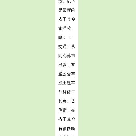
景。以下
是最新的
依干其乡
旅游攻
略： 1.
交通：从
阿克苏市
出发，乘
坐公交车
或出租车
前往依干
其乡。 2.
住宿：在
依干其乡
有很多民