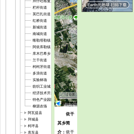
拜什吐格曼乡
栏杆街道
英巴扎街道
红桥街道
新城街道
南城街道
喀勒塔勒镇
阿依库勒镇
库木巴希乡
兰干街道
柯柯牙街道
多浪街道
实验林场
纺织工业城
经济技术开发区
2 公里
特色产业园区
柳源农场
play_arrow
阿瓦提县
依干
play_arrow
拜城县
其乡简
play_arrow
柯坪县
介：
依干
play_arrow
库车县