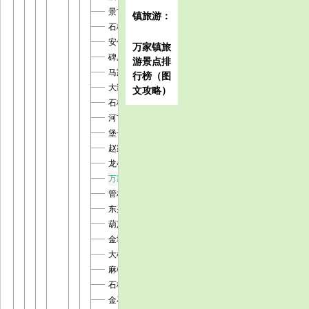
景市镇
镇旅游：
石桥镇
安仁乡
万家镇旅
碑庙镇
游景点排
马家乡
行榜（图
大滩乡
文攻略）
石板镇
河市镇
堡子镇
赵家镇
龙会乡
万家镇
管村镇
东兴乡
葫芦乡
金垭镇
大树镇
麻柳镇
石梯镇
金石乡