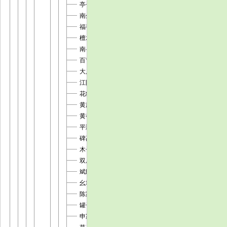
亭子镇
南外镇
福善镇
檀木镇
南岳镇
百节镇
大风乡
江阳乡
花红乡
黄庭乡
黄都乡
平滩乡
碑高乡
木子乡
双庙乡
斌郎乡
幺塘乡
陈家乡
罐子乡
申家乡