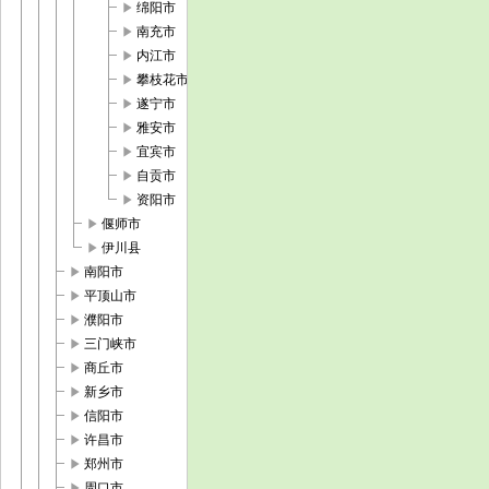
play_arrow
绵阳市
play_arrow
南充市
play_arrow
内江市
play_arrow
攀枝花市
play_arrow
遂宁市
play_arrow
雅安市
play_arrow
宜宾市
play_arrow
自贡市
play_arrow
资阳市
play_arrow
偃师市
play_arrow
伊川县
play_arrow
南阳市
play_arrow
平顶山市
play_arrow
濮阳市
play_arrow
三门峡市
play_arrow
商丘市
play_arrow
新乡市
play_arrow
信阳市
play_arrow
许昌市
play_arrow
郑州市
play_arrow
周口市