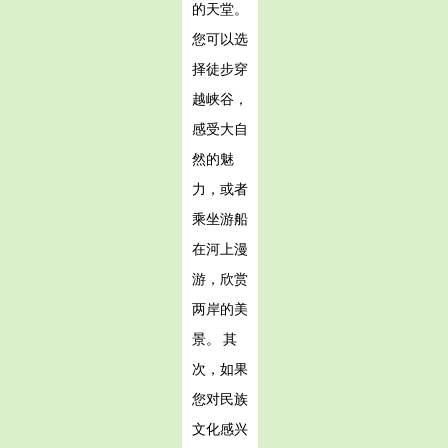
的天堂。
您可以选
择徒步穿
越峡谷，
感受大自
然的魅
力，或者
乘坐游船
在河上漫
游，欣赏
两岸的美
景。 其
次，如果
您对民族
文化感兴