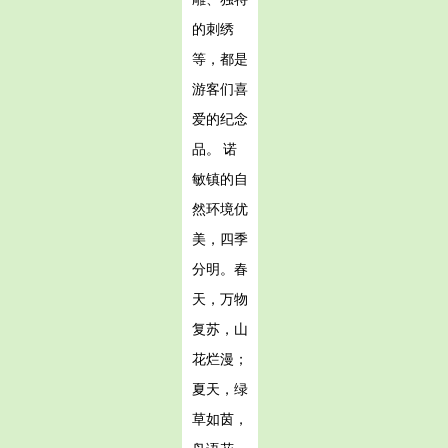
的刺绣
等，都是
游客们喜
爱的纪念
品。 诺
敏镇的自
然环境优
美，四季
分明。春
天，万物
复苏，山
花烂漫；
夏天，绿
草如茵，