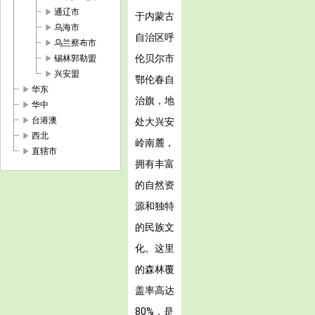
play_arrow
通辽市
于内蒙古
play_arrow
乌海市
自治区呼
play_arrow
乌兰察布市
play_arrow
伦贝尔市
锡林郭勒盟
play_arrow
兴安盟
鄂伦春自
play_arrow
华东
治旗，地
play_arrow
华中
play_arrow
台港澳
处大兴安
play_arrow
西北
岭南麓，
play_arrow
直辖市
拥有丰富
的自然资
源和独特
的民族文
化。这里
的森林覆
盖率高达
80%，是