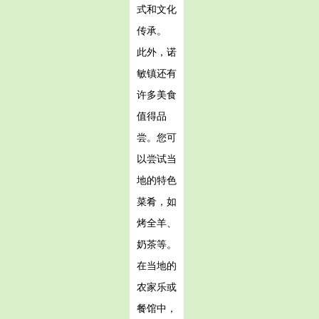
式和文化
传承。
此外，诺
敏镇还有
许多美食
值得品
尝。您可
以尝试当
地的特色
菜肴，如
烤全羊、
奶茶等。
在当地的
农家乐或
餐馆中，