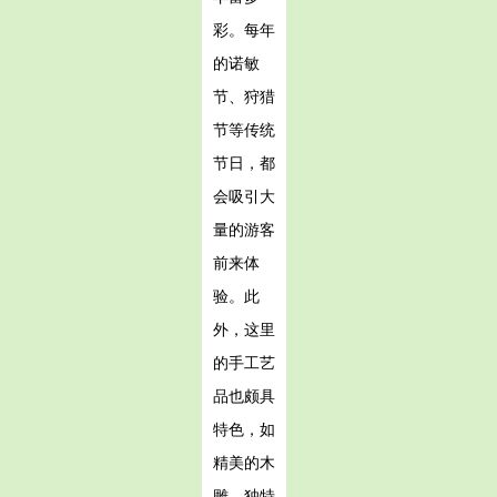
彩。每年
的诺敏
节、狩猎
节等传统
节日，都
会吸引大
量的游客
前来体
验。此
外，这里
的手工艺
品也颇具
特色，如
精美的木
雕、独特