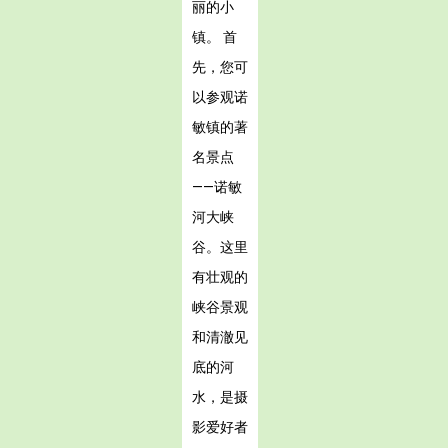
丽的小
镇。 首
先，您可
以参观诺
敏镇的著
名景点
——诺敏
河大峡
谷。这里
有壮观的
峡谷景观
和清澈见
底的河
水，是摄
影爱好者