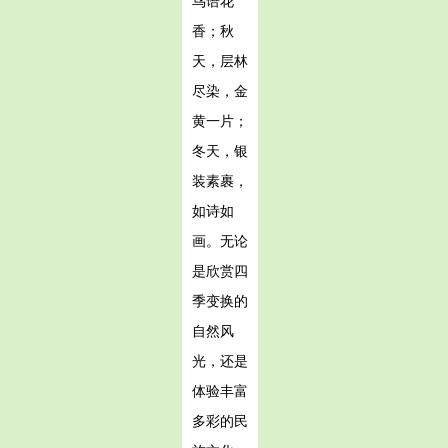
鸟语花
香；秋
天，层林
尽染，金
黄一片；
冬天，银
装素裹，
如诗如
画。无论
是欣赏四
季变换的
自然风
光，还是
体验丰富
多彩的民