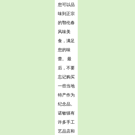
您可以品
味到正宗
的鄂伦春
风味美
食，满足
您的味
蕾。 最
后，不要
忘记购买
一些当地
特产作为
纪念品。
诺敏镇有
许多手工
艺品店和