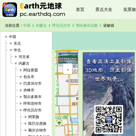
首页
景点大全
实景旅
chevron_right
chevron_right
chevron_right
chevron_right
当前位置：
中国
内蒙古
呼伦贝尔市
鄂伦春自治旗
诺敏镇
play_arrow
中国
play_arrow
东北
play_arrow
华北
play_arrow
河北省
+
play_arrow
内蒙古
诺敏镇卫星
-
地图
play_arrow
阿拉善盟
加载中，请
play_arrow
包头市
稍候...
play_arrow
巴彦淖尔市
play_arrow
赤峰市
play_arrow
鄂尔多斯市
play_arrow
呼和浩特市
play_arrow
呼伦贝尔市
play_arrow
阿荣旗
play_arrow
陈巴尔虎旗
play_arrow
额尔古纳市