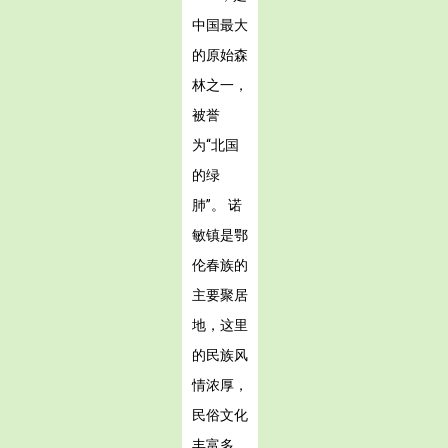
中国最大
的原始森
林之一，
被誉
为“北国
的绿
肺”。 诺
敏镇是鄂
伦春族的
主要聚居
地，这里
的民族风
情浓厚，
民俗文化
丰富多