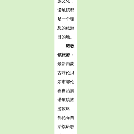
族文化，
诺敏镇都
是一个理
想的旅游
目的地。
诺敏
镇旅游：
最新内蒙
古呼伦贝
尔市鄂伦
春自治旗
诺敏镇旅
游攻略
鄂伦春自
治旗诺敏