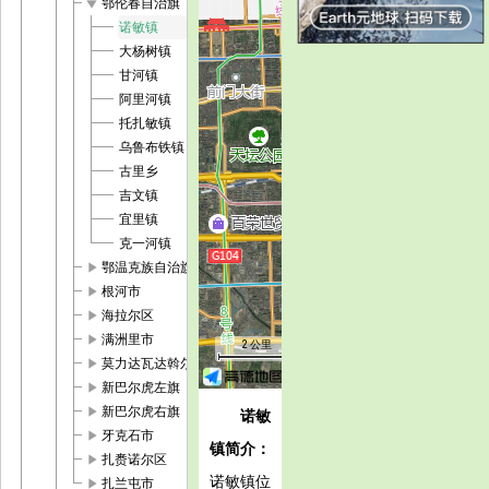
play_arrow
鄂伦春自治旗
诺敏镇
大杨树镇
甘河镇
阿里河镇
托扎敏镇
乌鲁布铁镇
古里乡
吉文镇
宜里镇
克一河镇
play_arrow
鄂温克族自治旗
play_arrow
根河市
play_arrow
海拉尔区
play_arrow
满洲里市
2 公里
play_arrow
莫力达瓦达斡尔族自治旗
play_arrow
新巴尔虎左旗
play_arrow
新巴尔虎右旗
诺敏
play_arrow
牙克石市
镇简介：
play_arrow
扎赉诺尔区
诺敏镇位
play_arrow
扎兰屯市