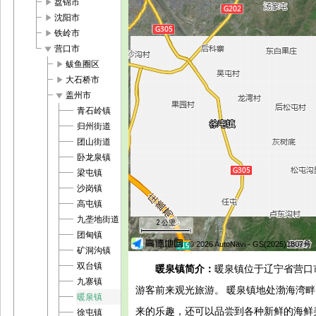
play_arrow
盘锦市
play_arrow
沈阳市
play_arrow
铁岭市
play_arrow
营口市
play_arrow
鲅鱼圈区
play_arrow
大石桥市
play_arrow
盖州市
青石岭镇
归州街道
团山街道
卧龙泉镇
梁屯镇
沙岗镇
高屯镇
九垄地街道
2 公里
团甸镇
© 2026 AutoNavi
- GS(2025)1807号
矿洞沟镇
双台镇
暖泉镇简介：
暖泉镇位于辽宁省营口
九寨镇
游客前来观光旅游。 暖泉镇地处渤海湾
暖泉镇
来的乐趣，还可以品尝到各种新鲜的海鲜
徐屯镇