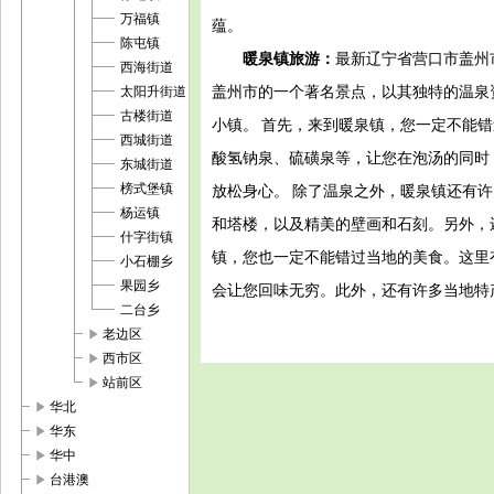
万福镇
蕴。
陈屯镇
暖泉镇旅游：
最新辽宁省营口市盖州
西海街道
盖州市的一个著名景点，以其独特的温泉
太阳升街道
古楼街道
小镇。 首先，来到暖泉镇，您一定不能
西城街道
酸氢钠泉、硫磺泉等，让您在泡汤的同时
东城街道
榜式堡镇
放松身心。 除了温泉之外，暖泉镇还有
杨运镇
和塔楼，以及精美的壁画和石刻。另外，
什字街镇
镇，您也一定不能错过当地的美食。这里
小石棚乡
果园乡
会让您回味无穷。此外，还有许多当地特
二台乡
play_arrow
老边区
play_arrow
西市区
play_arrow
站前区
play_arrow
华北
play_arrow
华东
play_arrow
华中
play_arrow
台港澳