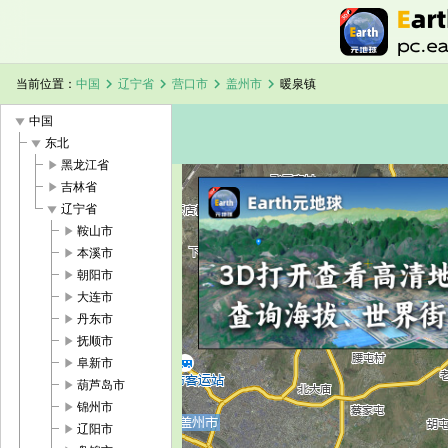
chevron_right
chevron_right
chevron_right
chevron_right
当前位置：
中国
辽宁省
营口市
盖州市
暖泉镇
play_arrow
中国
play_arrow
东北
play_arrow
黑龙江省
play_arrow
吉林省
play_arrow
辽宁省
加载中，请稍候...
暖泉镇卫星地图
play_arrow
鞍山市
play_arrow
本溪市
play_arrow
朝阳市
play_arrow
大连市
play_arrow
丹东市
play_arrow
抚顺市
play_arrow
阜新市
play_arrow
葫芦岛市
play_arrow
锦州市
play_arrow
辽阳市