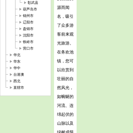
play_arrow
彰武县
源而闻
play_arrow
葫芦岛市
play_arrow
锦州市
名，吸引
play_arrow
辽阳市
了众多游
play_arrow
盘锦市
客前来观
play_arrow
沈阳市
play_arrow
铁岭市
光旅游。
play_arrow
营口市
在务欢池
play_arrow
华北
镇，您可
play_arrow
华东
play_arrow
华中
以欣赏到
play_arrow
台港澳
壮丽的自
play_arrow
西北
play_arrow
然风光，
直辖市
如蜿蜒的
河流、连
绵起伏的
山脉以及
绿树成荫