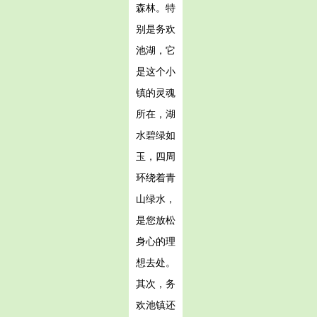
森林。特
别是务欢
池湖，它
是这个小
镇的灵魂
所在，湖
水碧绿如
玉，四周
环绕着青
山绿水，
是您放松
身心的理
想去处。
其次，务
欢池镇还