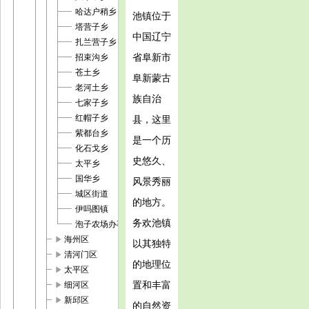
哈达户稍乡
池镇位于
塔营子乡
中国辽宁
扎兰营子乡
省阜新市
招束沟乡
苍土乡
阜新蒙古
老河土乡
族自治
七家子乡
红帽子乡
县，这里
紫都台乡
是一个历
化石戈乡
史悠久、
太平乡
国华乡
风景秀丽
城区街道
的地方。
伊吗图镇
务欢池镇
泡子农场办事处
play_arrow
海州区
以其独特
play_arrow
清河门区
的地理位
play_arrow
太平区
play_arrow
置和丰富
细河区
play_arrow
新邱区
的自然资