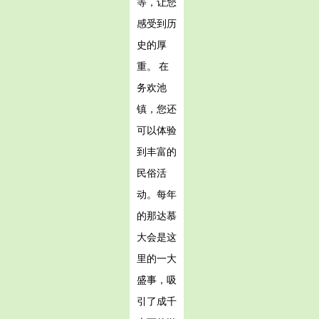
等，让您
感受到历
史的厚
重。 在
务欢池
镇，您还
可以体验
到丰富的
民俗活
动。每年
的那达慕
大会是这
里的一大
盛事，吸
引了成千