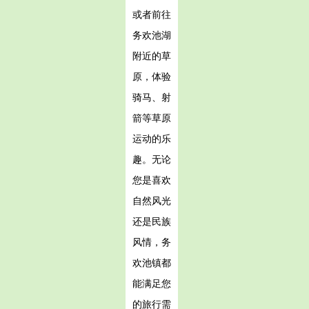
或者前往
务欢池湖
附近的草
原，体验
骑马、射
箭等草原
运动的乐
趣。无论
您是喜欢
自然风光
还是民族
风情，务
欢池镇都
能满足您
的旅行需