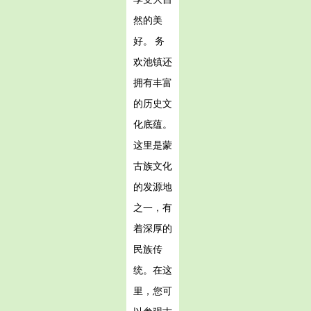
然的美
好。 务
欢池镇还
拥有丰富
的历史文
化底蕴。
这里是蒙
古族文化
的发源地
之一，有
着深厚的
民族传
统。在这
里，您可