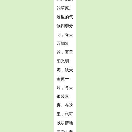
的草原。
这里的气
候四季分
明，春天
万物复
苏，夏天
阳光明
媚，秋天
金黄一
片，冬天
银装素
裹。在这
里，您可
以尽情地
享受大自