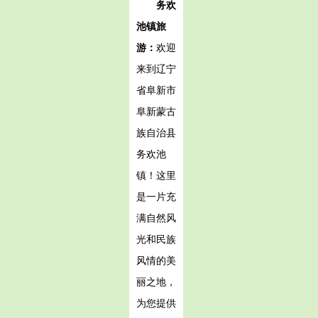
务欢
池镇旅
游：
欢迎
来到辽宁
省阜新市
阜新蒙古
族自治县
务欢池
镇！这里
是一片充
满自然风
光和民族
风情的美
丽之地，
为您提供