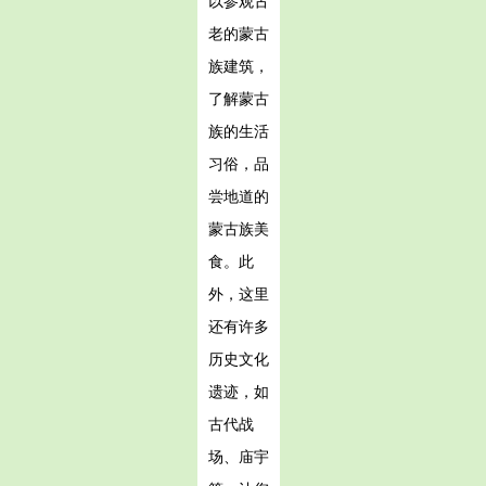
以参观古
老的蒙古
族建筑，
了解蒙古
族的生活
习俗，品
尝地道的
蒙古族美
食。此
外，这里
还有许多
历史文化
遗迹，如
古代战
场、庙宇