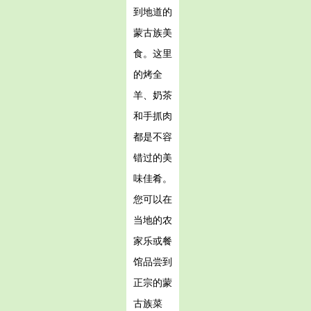
到地道的
蒙古族美
食。这里
的烤全
羊、奶茶
和手抓肉
都是不容
错过的美
味佳肴。
您可以在
当地的农
家乐或餐
馆品尝到
正宗的蒙
古族菜