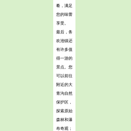
肴，满足
您的味蕾
享受。
最后，务
欢池镇还
有许多值
得一游的
景点。您
可以前往
附近的大
青沟自然
保护区，
探索原始
森林和瀑
布奇观；