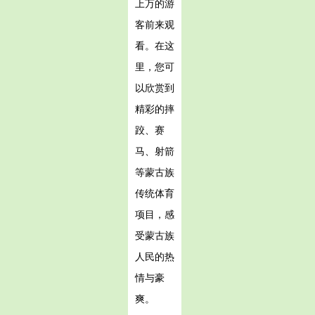
上万的游
客前来观
看。在这
里，您可
以欣赏到
精彩的摔
跤、赛
马、射箭
等蒙古族
传统体育
项目，感
受蒙古族
人民的热
情与豪
爽。