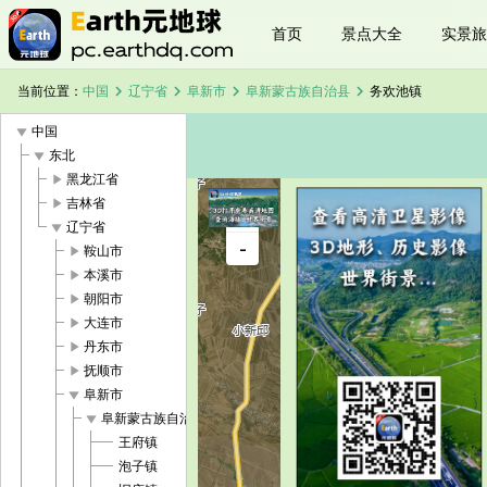
首页
景点大全
实景旅
chevron_right
chevron_right
chevron_right
chevron_right
当前位置：
中国
辽宁省
阜新市
阜新蒙古族自治县
务欢池镇
play_arrow
中国
play_arrow
东北
play_arrow
黑龙江省
play_arrow
吉林省
+
play_arrow
辽宁省
务欢池镇卫
-
星地图
play_arrow
鞍山市
加载中，请
play_arrow
本溪市
稍候...
play_arrow
朝阳市
play_arrow
大连市
play_arrow
丹东市
play_arrow
抚顺市
play_arrow
阜新市
play_arrow
阜新蒙古族自治县
王府镇
泡子镇