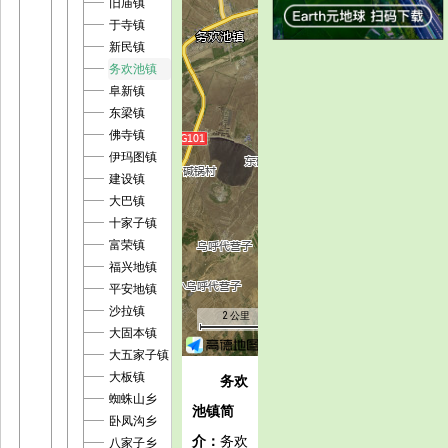
旧庙镇
于寺镇
新民镇
务欢池镇
阜新镇
东梁镇
佛寺镇
伊玛图镇
建设镇
大巴镇
十家子镇
富荣镇
福兴地镇
平安地镇
沙拉镇
2 公里
大固本镇
大五家子镇
大板镇
务欢
蜘蛛山乡
池镇简
卧凤沟乡
介：
务欢
八家子乡