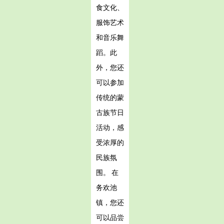
食文化、
服饰艺术
和音乐舞
蹈。此
外，您还
可以参加
传统的蒙
古族节日
活动，感
受浓厚的
民族氛
围。 在
务欢池
镇，您还
可以品尝