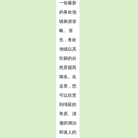
一份最新
的务欢池
镇旅游攻
略。 首
先，务欢
池镇以其
壮丽的自
然景观而
闻名。在
这里，您
可以欣赏
到绵延的
草原、清
澈的湖泊
和迷人的