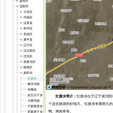
play_arrow
盘锦市
play_arrow
沈阳市
play_arrow
大东区
play_arrow
浑南区
play_arrow
法库县
play_arrow
和平区
play_arrow
皇姑区
play_arrow
康平县
play_arrow
辽中区
play_arrow
沈北新区
play_arrow
沈河区
play_arrow
苏家屯区
play_arrow
铁西区
play_arrow
新民市
红旗乡
2 公里
柳河沟镇
© 2026 AutoNavi
- GS(2025)1807号
兴隆镇
金五台子乡
红旗乡简介：
红旗乡位于辽宁省沈阳
大柳屯镇
个适合旅游的好地方。 红旗乡有着悠久
于家窝堡乡
鸭、烤肉串等。
罗家房子乡