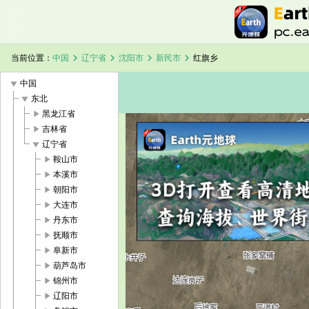
chevron_right
chevron_right
chevron_right
chevron_right
当前位置：
中国
辽宁省
沈阳市
新民市
红旗乡
play_arrow
中国
play_arrow
东北
play_arrow
黑龙江省
play_arrow
吉林省
play_arrow
辽宁省
加载中，请稍候...
红旗乡卫星地图
play_arrow
鞍山市
play_arrow
本溪市
play_arrow
朝阳市
play_arrow
大连市
play_arrow
丹东市
play_arrow
抚顺市
play_arrow
阜新市
play_arrow
葫芦岛市
play_arrow
锦州市
play_arrow
辽阳市