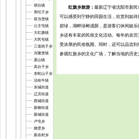
胡台镇
红旗乡旅游：
最新辽宁省沈阳市新民
周坨子乡
可以感受到宁静的田园生活，欣赏到如诗
前当堡镇
碧绿，湖畔绿树成荫，是游客们休闲娱乐
公主屯镇
大红旗镇
乡还有丰富的民俗文化活动。每年的农历
大民屯镇
受浓厚的民俗氛围。同时，还可以品尝到
三道岗子乡
兴隆堡镇
参观红旗乡的文化广场，了解当地的历史
梁山镇
高台子乡
东蛇山子乡
法哈牛镇
东城街道
辽滨街道
西城街道
新柳街道
新城街道
卢屯乡
姚堡乡
新农村乡