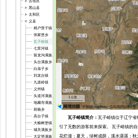
play_arrow
古塔区
play_arrow
黑山县
play_arrow
太和区
play_arrow
义县
稍户营子镇
张家堡乡
瓦子峪镇
七里河镇
留龙沟满族乡
头台满族乡
白庙子乡
刘龙台镇
九道岭镇
义州镇
头道河满族乡
2 公里
地藏寺满族乡
© 2026 AutoNavi
- GS(2025)1807号
前杨乡
高台子镇
瓦子峪镇简介：
瓦子峪镇位于辽宁省
大榆树堡镇
引了无数的游客前来探索。 瓦子峪镇的
城关满族乡
花烂漫；夏天，绿树成荫，溪水潺潺；秋
大定堡满族乡