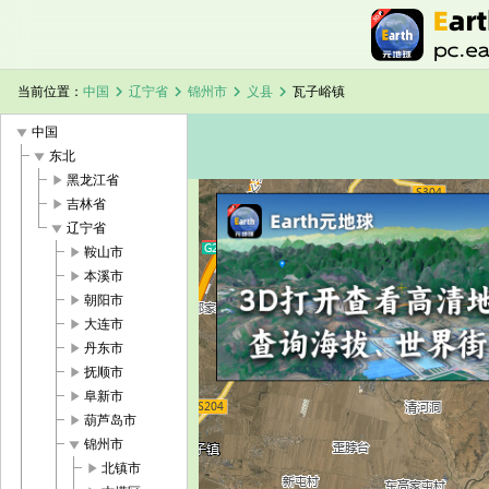
chevron_right
chevron_right
chevron_right
chevron_right
当前位置：
中国
辽宁省
锦州市
义县
瓦子峪镇
play_arrow
中国
play_arrow
东北
play_arrow
黑龙江省
play_arrow
吉林省
play_arrow
辽宁省
加载中，请稍候...
瓦子峪镇卫星地图
play_arrow
鞍山市
play_arrow
本溪市
play_arrow
朝阳市
play_arrow
大连市
play_arrow
丹东市
play_arrow
抚顺市
play_arrow
阜新市
play_arrow
葫芦岛市
play_arrow
锦州市
play_arrow
北镇市