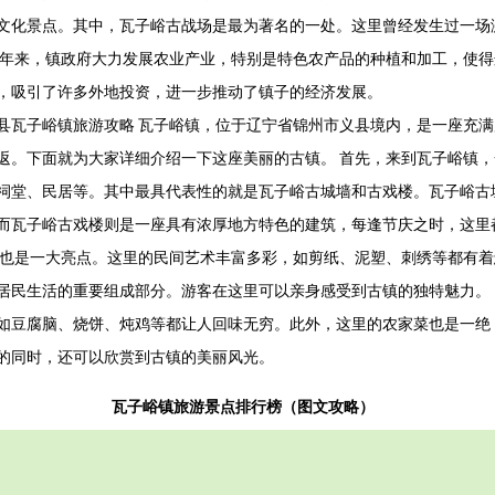
文化景点。其中，瓦子峪古战场是最为著名的一处。这里曾经发生过一场
近年来，镇政府大力发展农业产业，特别是特色农产品的种植和加工，使
，吸引了许多外地投资，进一步推动了镇子的经济发展。
县瓦子峪镇旅游攻略 瓦子峪镇，位于辽宁省锦州市义县境内，是一座充
返。下面就为大家详细介绍一下这座美丽的古镇。 首先，来到瓦子峪镇
祠堂、民居等。其中最具代表性的就是瓦子峪古城墙和古戏楼。瓦子峪古
而瓦子峪古戏楼则是一座具有浓厚地方特色的建筑，每逢节庆之时，这里
化也是一大亮点。这里的民间艺术丰富多彩，如剪纸、泥塑、刺绣等都有
居民生活的重要组成部分。游客在这里可以亲身感受到古镇的独特魅力。
如豆腐脑、烧饼、炖鸡等都让人回味无穷。此外，这里的农家菜也是一绝
的同时，还可以欣赏到古镇的美丽风光。
瓦子峪镇旅游景点排行榜（图文攻略）