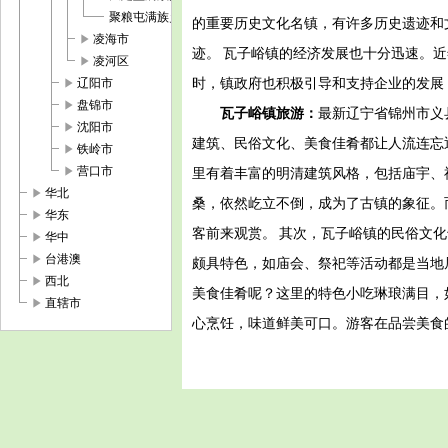
聚粮屯满族乡
的重要历史文化名镇，有许多历史遗迹和
play_arrow
凌海市
迹。 瓦子峪镇的经济发展也十分迅速。
play_arrow
凌河区
play_arrow
时，镇政府也积极引导和支持企业的发展
辽阳市
play_arrow
盘锦市
瓦子峪镇旅游：
最新辽宁省锦州市义
play_arrow
沈阳市
建筑、民俗文化、美食佳肴都让人流连忘
play_arrow
铁岭市
play_arrow
营口市
里有着丰富的明清建筑风格，包括庙宇、
play_arrow
华北
桑，依然屹立不倒，成为了古镇的象征。
play_arrow
华东
客前来观赏。 其次，瓦子峪镇的民俗文
play_arrow
华中
play_arrow
台港澳
颇具特色，如庙会、祭祀等活动都是当地
play_arrow
西北
美食佳肴呢？这里的特色小吃琳琅满目，
play_arrow
直辖市
心烹饪，味道鲜美可口。游客在品尝美食