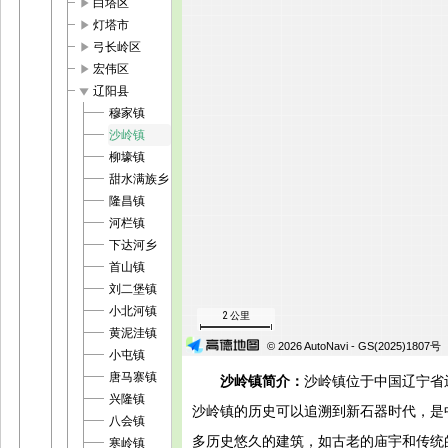
play_arrow
白塔区
play_arrow
灯塔市
play_arrow
弓长岭区
play_arrow
宏伟区
play_arrow
辽阳县
穆家镇
沙岭镇
柳壕镇
甜水满族乡
隆昌镇
河栏镇
下达河乡
首山镇
刘二堡镇
小北河镇
2 公里
黄泥洼镇
© 2026 AutoNavi
- GS(2025)1807号
小屯镇
唐马寨镇
沙岭镇简介：
沙岭镇位于中国辽宁省
兴隆镇
沙岭镇的历史可以追溯到新石器时代，是
八会镇
多历史悠久的建筑，如古老的庙宇和传统
寒岭镇