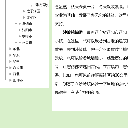
吉洞峪满族乡
意盎然，秋天金黄一片，冬天银装素裹。
play_arrow
太子河区
农业为基础，发展了多元化的经济。这里
play_arrow
文圣区
play_arrow
支持。
盘锦市
play_arrow
沈阳市
沙岭镇旅游：
最新辽宁省辽阳市辽阳
play_arrow
铁岭市
小镇。在这里，您可以欣赏到古老的建筑
play_arrow
营口市
play_arrow
华北
首先，来到沙岭镇，您一定不能错过当地
play_arrow
华东
景线。您可以沿着城墙漫步，感受历史的
play_arrow
华中
等，让您仿佛穿越回古代。在古镇内，您
play_arrow
台港澳
play_arrow
西北
游。比如，您可以前往距离镇区约30公
play_arrow
直辖市
后，别忘了在沙岭镇体验一下当地的乡村
民宿中，享受宁静的夜晚。