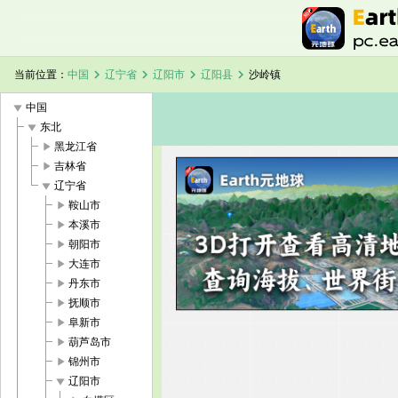
chevron_right
chevron_right
chevron_right
chevron_right
当前位置：
中国
辽宁省
辽阳市
辽阳县
沙岭镇
play_arrow
中国
play_arrow
东北
play_arrow
黑龙江省
play_arrow
吉林省
play_arrow
辽宁省
加载中，请稍候...
沙岭镇卫星地图
play_arrow
鞍山市
play_arrow
本溪市
play_arrow
朝阳市
play_arrow
大连市
play_arrow
丹东市
play_arrow
抚顺市
play_arrow
阜新市
play_arrow
葫芦岛市
play_arrow
锦州市
play_arrow
辽阳市