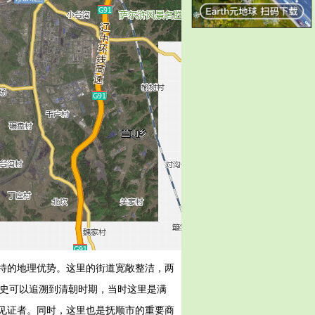
特的地理优势。这里的街道宽敞整洁，两
历史可以追溯到清朝时期，当时这里是满
见证者。同时，这里也是抚顺市的重要商