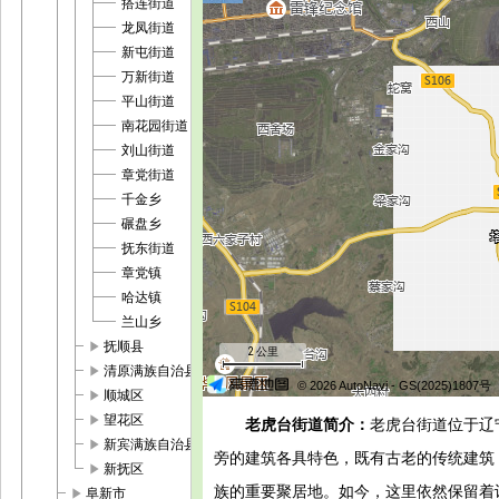
搭连街道
龙凤街道
新屯街道
万新街道
平山街道
南花园街道
刘山街道
章党街道
千金乡
碾盘乡
抚东街道
章党镇
哈达镇
兰山乡
play_arrow
抚顺县
2 公里
play_arrow
清原满族自治县
© 2026 AutoNavi
- GS(2025)1807号
play_arrow
顺城区
play_arrow
望花区
老虎台街道简介：
老虎台街道位于辽
play_arrow
新宾满族自治县
旁的建筑各具特色，既有古老的传统建筑
play_arrow
新抚区
族的重要聚居地。如今，这里依然保留着
play_arrow
阜新市