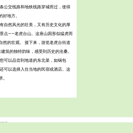
多条公交线路和地铁线路穿城而过，使得
的好地方。
既有自然风光的壮美，又有历史文化的厚
景点——老虎台山。这座山因形似猛虎而
自然的壮观。 接下来，游览老虎台街道
古建筑的独特韵味，感受到历史的沧桑。
，您可以品尝到地道的东北菜，如锅包
，还可以选择入住当地的民宿或酒店。这
求。
155号