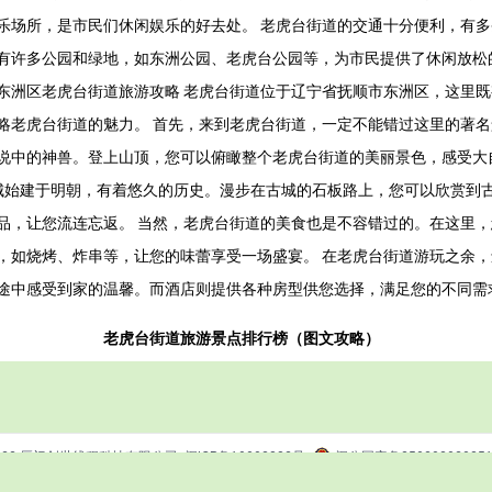
乐场所，是市民们休闲娱乐的好去处。 老虎台街道的交通十分便利，有
有许多公园和绿地，如东洲公园、老虎台公园等，为市民提供了休闲放松
东洲区老虎台街道旅游攻略 老虎台街道位于辽宁省抚顺市东洲区，这里
略老虎台街道的魅力。 首先，来到老虎台街道，一定不能错过这里的著名
说中的神兽。登上山顶，您可以俯瞰整个老虎台街道的美丽景色，感受大
城始建于明朝，有着悠久的历史。漫步在古城的石板路上，您可以欣赏到
品，让您流连忘返。 当然，老虎台街道的美食也是不容错过的。在这里
，如烧烤、炸串等，让您的味蕾享受一场盛宴。 在老虎台街道游玩之余
途中感受到家的温馨。而酒店则提供各种房型供您选择，满足您的不同需
老虎台街道旅游景点排行榜（图文攻略）
2022 厦门创世线程科技有限公司
闽ICP备19003882号
闽公网安备35020302035
友情链接：
Earth元地球