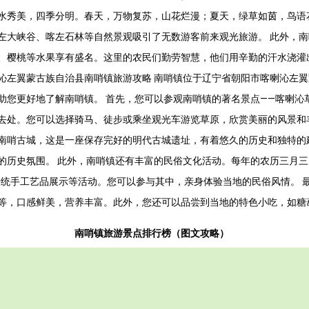
水秀美，四季分明。春天，万物复苏，山花烂漫；夏天，绿草如茵，鸟语
左大峡谷、喀左石林等自然景观吸引了无数游客前来观光旅游。 此外，
、樱桃等水果享有盛名。这里的农民们勤劳智慧，他们用辛勤的汗水浇灌
沁左翼蒙古族自治县南哨镇旅游攻略 南哨镇位于辽宁省朝阳市喀喇沁左
助您更好地了解南哨镇。 首先，您可以参观南哨镇的著名景点——喀喇沁
去处。您可以选择骑马、徒步或乘坐观光车游览草原，欣赏美丽的风景和
南哨古城，这是一座保存完好的明代古城遗址，有着悠久的历史和独特的
的历史氛围。 此外，南哨镇还有丰富的民俗文化活动。每年的农历三月三
传统手工艺品展示等活动。您可以参与其中，亲身体验当地的民俗风情。 
等，口感鲜美，营养丰富。此外，您还可以品尝到当地的特色小吃，如糖
南哨镇旅游景点排行榜（图文攻略）