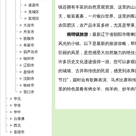
play_arrow
凌源市
镇还拥有丰富的自然景观资源。这里的山
play_arrow
龙城区
天，银装素裹，一片银白世界。这里的喀
play_arrow
双塔区
play_arrow
农田肥沃，农产品丰富多样，尤其是苹果
大连市
play_arrow
丹东市
南哨镇旅游：
最新辽宁省朝阳市喀喇
play_arrow
抚顺市
风光的小镇。以下是最新的旅游攻略，帮
play_arrow
阜新市
play_arrow
葫芦岛市
壮丽的风景，是您感受大自然魅力的绝佳
play_arrow
锦州市
许多历史文化遗迹值得一游。您可以参观
play_arrow
辽阳市
的城墙、古井和传统的民居，感受到浓厚
play_arrow
盘锦市
play_arrow
沈阳市
节日”，届时会有歌舞表演、马术比赛和
play_arrow
铁岭市
里的特色菜肴有烤全羊、炖羊肉、炒羊肉
play_arrow
营口市
play_arrow
华北
play_arrow
华东
play_arrow
华中
play_arrow
台港澳
play_arrow
西北
play_arrow
直辖市