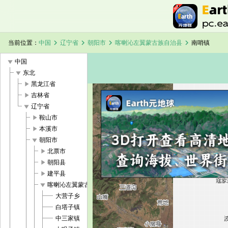
chevron_right
chevron_right
chevron_right
chevron_right
当前位置：
中国
辽宁省
朝阳市
喀喇沁左翼蒙古族自治县
南哨镇
play_arrow
中国
play_arrow
东北
play_arrow
黑龙江省
play_arrow
吉林省
play_arrow
辽宁省
加载中，请稍候...
南哨镇卫星地图
play_arrow
鞍山市
play_arrow
本溪市
play_arrow
朝阳市
play_arrow
北票市
play_arrow
朝阳县
play_arrow
建平县
play_arrow
喀喇沁左翼蒙古族自治县
大营子乡
白塔子镇
中三家镇