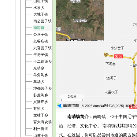
山咀子镇
水泉乡
大城子镇
南公营子镇
南哨镇
公营子镇
老爷庙镇
六官营子镇
平房子镇
十二德堡乡
东哨乡
羊角沟乡
草场乡
坤都营子乡
卧虎沟乡
2 公里
兴隆庄乡
© 2026 AutoNavi
- GS(2025)1807号
甘招乡
尤杖子乡
南哨镇简介：
南哨镇，位于中国辽宁
官大海农场
治、经济、文化中心。 南哨镇以其独特
利州街道
式。在这里，你可以品尝到地道的蒙古族
山嘴子镇