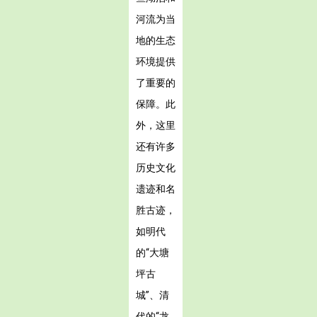
河流为当
地的生态
环境提供
了重要的
保障。此
外，这里
还有许多
历史文化
遗迹和名
胜古迹，
如明代
的“大塘
坪古
城”、清
代的“龙