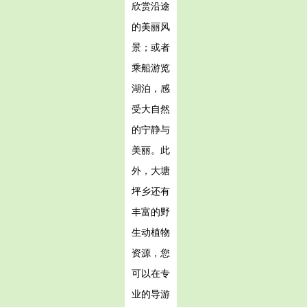
欣赏沿途
的美丽风
景；或者
乘船游览
湖泊，感
受大自然
的宁静与
美丽。此
外，大塘
坪乡还有
丰富的野
生动植物
资源，您
可以在专
业的导游