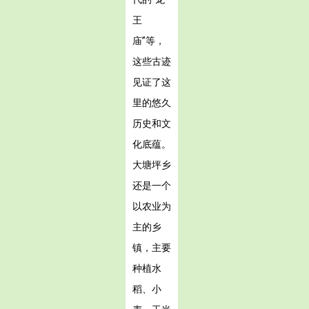
王
庙”等，
这些古迹
见证了这
里的悠久
历史和文
化底蕴。
大塘坪乡
还是一个
以农业为
主的乡
镇，主要
种植水
稻、小