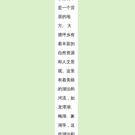
是一个宜
居的地
方。 大
塘坪乡有
着丰富的
自然资源
和人文景
观。这里
有着美丽
的湖泊和
河流，如
龙潭湖、
梅湖、象
湖等，这
些湖泊和