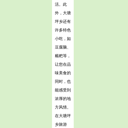
活。此
外，大塘
坪乡还有
许多特色
小吃，如
豆腐脑、
糍粑等，
让您在品
味美食的
同时，也
能感受到
浓厚的地
方风情。
在大塘坪
乡旅游