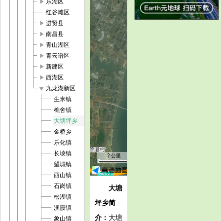
play_arrow
东湖区
红谷滩区
play_arrow
进贤县
play_arrow
南昌县
play_arrow
青山湖区
play_arrow
青云谱区
play_arrow
新建区
play_arrow
西湖区
play_arrow
九龙湖新区
生米镇
樵舍镇
大塘坪乡
金桥乡
乐化镇
长堎镇
2 公里
望城镇
西山镇
石岗镇
大塘
松湖镇
坪乡简
溪霞镇
介：
大塘
象山镇