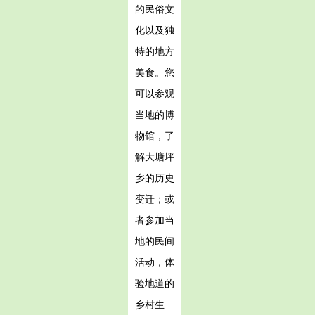
的民俗文
化以及独
特的地方
美食。您
可以参观
当地的博
物馆，了
解大塘坪
乡的历史
变迁；或
者参加当
地的民间
活动，体
验地道的
乡村生