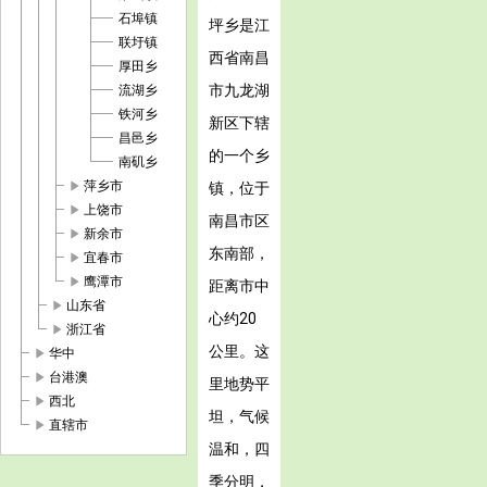
石埠镇
坪乡是江
联圩镇
西省南昌
厚田乡
市九龙湖
流湖乡
铁河乡
新区下辖
昌邑乡
的一个乡
南矶乡
play_arrow
萍乡市
镇，位于
play_arrow
上饶市
南昌市区
play_arrow
新余市
东南部，
play_arrow
宜春市
play_arrow
鹰潭市
距离市中
play_arrow
山东省
心约20
play_arrow
浙江省
公里。这
play_arrow
华中
play_arrow
台港澳
里地势平
play_arrow
西北
坦，气候
play_arrow
直辖市
温和，四
季分明，