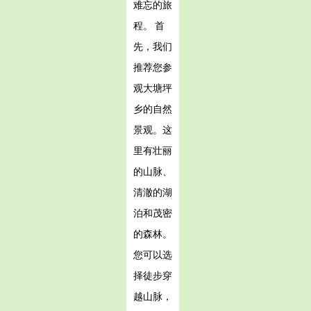
难忘的旅
程。 首
先，我们
推荐您参
观大塘坪
乡的自然
景观。这
里有壮丽
的山脉、
清澈的湖
泊和茂密
的森林。
您可以选
择徒步穿
越山脉，