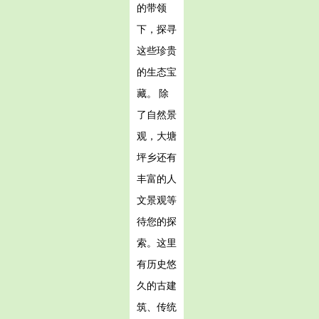
的带领
下，探寻
这些珍贵
的生态宝
藏。 除
了自然景
观，大塘
坪乡还有
丰富的人
文景观等
待您的探
索。这里
有历史悠
久的古建
筑、传统