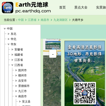
首页
景点大全
实景旅
chevron_right
chevron_right
chevron_right
chevron_right
当前位置：
中国
江西省
南昌市
九龙湖新区
大塘坪乡
play_arrow
中国
play_arrow
东北
play_arrow
华北
play_arrow
华东
+
play_arrow
安徽省
大塘坪乡卫
-
星地图
play_arrow
福建省
加载中，请
play_arrow
江苏省
稍候...
play_arrow
江西省
play_arrow
抚州市
play_arrow
赣州市
play_arrow
吉安市
play_arrow
景德镇市
play_arrow
九江市
play_arrow
南昌市
play_arrow
安义县