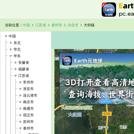
chevron_right
chevron_right
chevron_right
chevron_right
当前位置：
中国
江苏省
泰州市
兴化市
大邹镇
play_arrow
中国
play_arrow
东北
play_arrow
华北
play_arrow
华东
play_arrow
安徽省
加载中，请稍候...
大邹镇卫星地图
play_arrow
福建省
play_arrow
江苏省
play_arrow
常州市
play_arrow
淮安市
play_arrow
连云港市
play_arrow
南京市
play_arrow
南通市
play_arrow
宿迁市
play_arrow
苏州市
play_arrow
泰州市