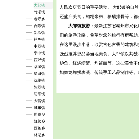
大邹镇
人民欢庆节日的重要活动。 大邹镇的自
竹泓镇
还盛产美食，如糯米糍、糖醋排骨等，都
老圩乡
大邹镇旅游：
最新江苏省泰州市兴化
合陈镇
新垛镇
们的旅游攻略，希望对您的旅行有所帮助
钓鱼镇
在这里漫步小巷，欣赏古色古香的建筑和
中堡镇
李中镇
强烈推荐您品尝当地美食。大邹镇以其独
西郊镇
鲈鱼、红烧螃蟹、炸酱面等。这些美食不
临城镇
如舞龙舞狮表演、传统手工艺品制作等。
垛田镇
沈伦镇
陈堡镇
昭阳镇
大营镇
城东镇
周奋乡
缸顾乡
西鲍乡
林湖乡