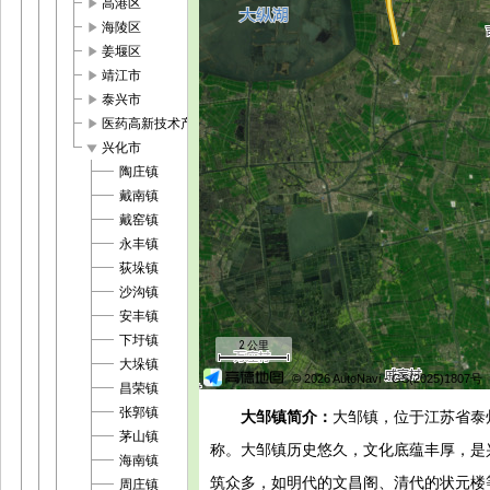
play_arrow
高港区
play_arrow
海陵区
play_arrow
姜堰区
play_arrow
靖江市
play_arrow
泰兴市
play_arrow
医药高新技术产业开发区
play_arrow
兴化市
陶庄镇
戴南镇
戴窑镇
永丰镇
荻垛镇
沙沟镇
安丰镇
下圩镇
2 公里
大垛镇
© 2026 AutoNavi
- GS(2025)1807号
昌荣镇
张郭镇
大邹镇简介：
大邹镇，位于江苏省泰
茅山镇
称。大邹镇历史悠久，文化底蕴丰厚，是
海南镇
筑众多，如明代的文昌阁、清代的状元楼
周庄镇