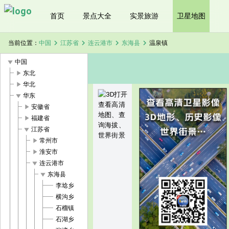
首页
景点大全
实景旅游
卫星地图
chevron_right
chevron_right
chevron_right
chevron_right
当前位置：
中国
江苏省
连云港市
东海县
温泉镇
play_arrow
中国
play_arrow
东北
play_arrow
华北
play_arrow
华东
play_arrow
安徽省
play_arrow
福建省
play_arrow
江苏省
play_arrow
常州市
play_arrow
淮安市
play_arrow
连云港市
play_arrow
东海县
李埝乡
横沟乡
石榴镇
石湖乡