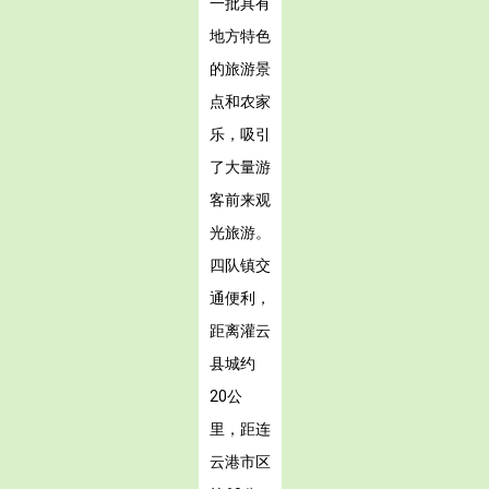
一批具有
地方特色
的旅游景
点和农家
乐，吸引
了大量游
客前来观
光旅游。
四队镇交
通便利，
距离灌云
县城约
20公
里，距连
云港市区