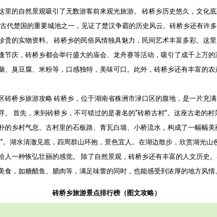
这里的自然景观吸引了无数游客前来观光旅游。 砖桥乡历史悠久，文化
曾是古代楚国的重要城池之一，见证了楚汉争霸的历史风云。砖桥乡还有许
珍贵的实物资料。 砖桥乡的民俗风情独具魅力，民间艺术丰富多彩。这
逢节庆，砖桥乡都会举行盛大的庙会、龙舟赛等活动，吸引了成千上万的
脑、臭豆腐、米粉等，口感独特，美味可口。此外，砖桥乡还有丰富的农
区砖桥乡旅游攻略 砖桥乡，位于湖南省株洲市渌口区的腹地，是一片充
寻。 首先，来到砖桥乡，不可错过的是著名的“砖桥古村”。这座古老的
朴的乡村气息。古村里的石板路、青瓦白墙、小桥流水，构成了一幅幅美
湖”。湖水清澈见底，四周群山环抱，景色宜人。在湖边散步，欣赏湖光山色
给人一种恢弘壮丽的感觉。 除了自然景观，砖桥乡还有丰富的人文历史
美食，如糖醋鱼、腊肉等，满足味蕾的同时，也能感受到浓厚的地方风情
砖桥乡旅游景点排行榜（图文攻略）