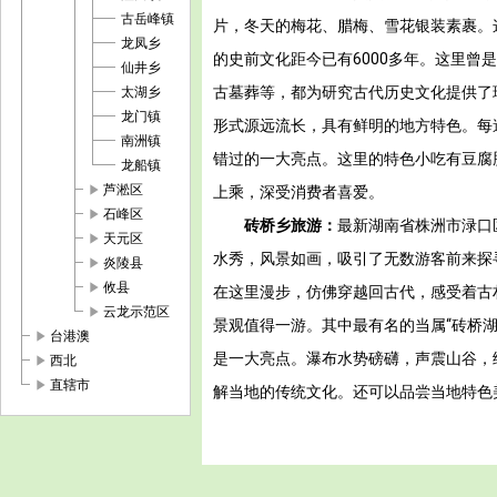
古岳峰镇
片，冬天的梅花、腊梅、雪花银装素裹。
龙凤乡
的史前文化距今已有6000多年。这里
仙井乡
古墓葬等，都为研究古代历史文化提供了
太湖乡
龙门镇
形式源远流长，具有鲜明的地方特色。每
南洲镇
错过的一大亮点。这里的特色小吃有豆腐
龙船镇
play_arrow
芦淞区
上乘，深受消费者喜爱。
play_arrow
石峰区
砖桥乡旅游：
最新湖南省株洲市渌口
play_arrow
天元区
水秀，风景如画，吸引了无数游客前来探
play_arrow
炎陵县
play_arrow
攸县
在这里漫步，仿佛穿越回古代，感受着古
play_arrow
云龙示范区
景观值得一游。其中最有名的当属“砖桥
play_arrow
台港澳
是一大亮点。瀑布水势磅礴，声震山谷，
play_arrow
西北
play_arrow
直辖市
解当地的传统文化。还可以品尝当地特色