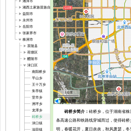
play_arrow
湘潭市
play_arrow
湘西土家族苗族自治州
play_arrow
益阳市
play_arrow
永州市
play_arrow
岳阳市
play_arrow
张家界市
play_arrow
株洲市
play_arrow
茶陵县
play_arrow
荷塘区
play_arrow
醴陵市
play_arrow
渌口区
南阳桥乡
平山乡
王十万乡
朱亭镇
2 公里
堂市乡
© 2026 AutoNavi
- GS(2025)1807号
洲坪乡
龙潭乡
砖桥乡简介：
砖桥乡，位于湖南省株
砖桥乡
条高速公路和铁路线穿城而过，使得砖桥
渌口镇
明，春暖花开，夏日炎炎，秋风萧瑟，冬
淦田镇