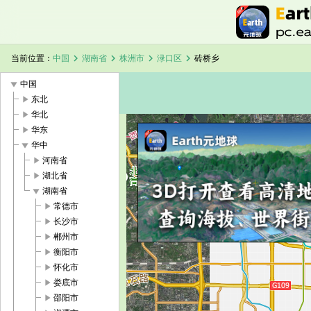
chevron_right
chevron_right
chevron_right
chevron_right
当前位置：
中国
湖南省
株洲市
渌口区
砖桥乡
play_arrow
中国
play_arrow
东北
play_arrow
华北
play_arrow
华东
play_arrow
华中
加载中，请稍候...
砖桥乡卫星地图
play_arrow
河南省
play_arrow
湖北省
play_arrow
湖南省
play_arrow
常德市
play_arrow
长沙市
play_arrow
郴州市
play_arrow
衡阳市
play_arrow
怀化市
play_arrow
娄底市
play_arrow
邵阳市