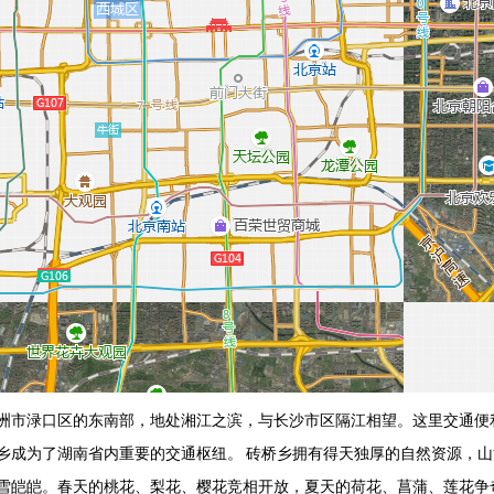
洲市渌口区的东南部，地处湘江之滨，与长沙市区隔江相望。这里交通便
乡成为了湖南省内重要的交通枢纽。 砖桥乡拥有得天独厚的自然资源，
雪皑皑。春天的桃花、梨花、樱花竞相开放，夏天的荷花、菖蒲、莲花争