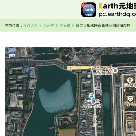
chevron_right
chevron_right
chevron_right
当前位置：
景点大全
贵州省
遵义市
遵义大板水国家森林公园旅游攻略
加载中，请稍候...
遵义大板水国家森林公园卫星地图