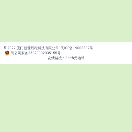
© 2022 厦门创世线程科技有限公司
闽ICP备19003882号
闽公网安备35020302035155号
友情链接：
Earth元地球