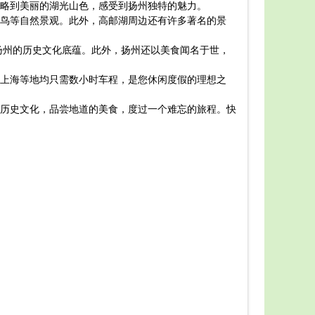
略到美丽的湖光山色，感受到扬州独特的魅力。
扬州高
鸟等自然景观。此外，高邮湖周边还有许多著名的景
份最新的扬
首先，
扬州的历史文化底蕴。此外，扬州还以美食闻名于世，
邮湖的高速公
在游览
上海等地均只需数小时车程，是您休闲度假的理想之
1. 
2. 
历史文化，品尝地道的美食，度过一个难忘的旅程。快
3. 
4. 
5. 
住宿方
总之，