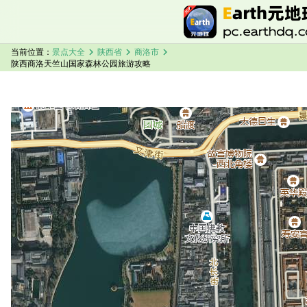
chevron_right
chevron_right
chevron_right
当前位置：
景点大全
陕西省
商洛市
陕西商洛天竺山国家森林公园旅游攻略
加载中，请稍候...
陕西商洛天竺山国家森林公园卫星地图