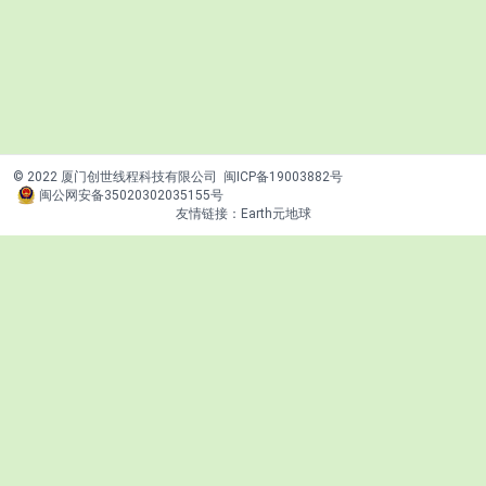
© 2022 厦门创世线程科技有限公司
闽ICP备19003882号
闽公网安备35020302035155号
友情链接：
Earth元地球