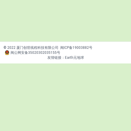
© 2022 厦门创世线程科技有限公司
闽ICP备19003882号
闽公网安备35020302035155号
友情链接：
Earth元地球