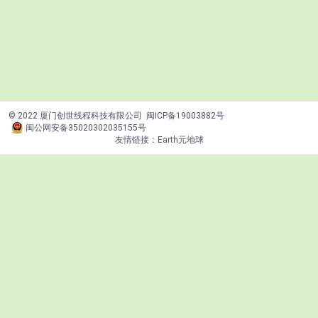
© 2022 厦门创世线程科技有限公司
闽ICP备19003882号
闽公网安备35020302035155号
友情链接：
Earth元地球