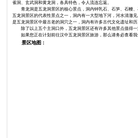
雀洞、玄武洞和黄龙洞，各具特色，令人流连忘返。
青龙洞是五龙洞景区的核心景点，洞内钟乳石、石笋、石幔、
五龙洞景区的代表性景点之一，洞内有一大型地下河，河水清澈见
是五龙洞景区中最古老的洞穴之一，洞内有许多古代文化遗址和历
除了以上五个主洞口外，五龙洞景区还有许多其他景点值得一
如果您正在计划前往汉中五龙洞景区旅游，那么请务必查看我
景区地图：