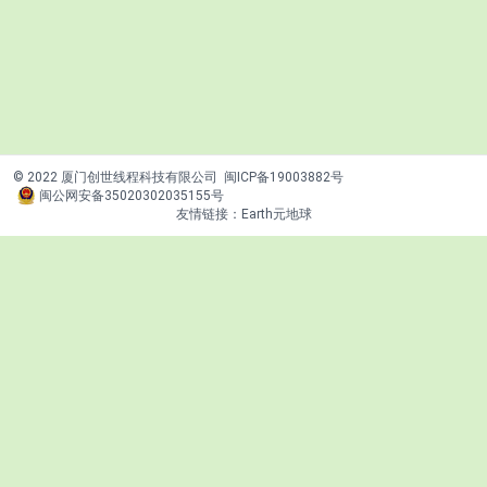
© 2022 厦门创世线程科技有限公司
闽ICP备19003882号
闽公网安备35020302035155号
友情链接：
Earth元地球