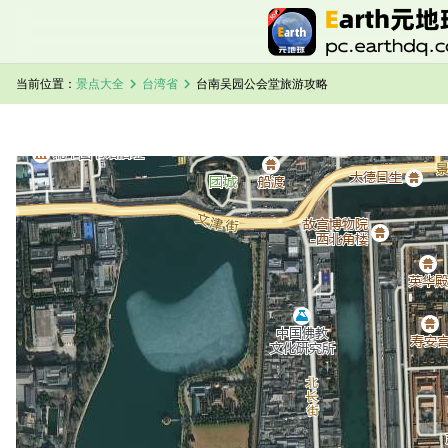
chevron_right
chevron_right
当前位置：
景点大全
台湾省
台南吴园公会堂旅游攻略
加载中，请稍候...
台南吴园公会堂卫星地图