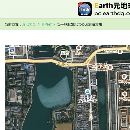
chevron_right
chevron_right
当前位置：
景点大全
台湾省
安平林默娘纪念公园旅游攻略
加载中，请稍候...
安平林默娘纪念公园卫星地图