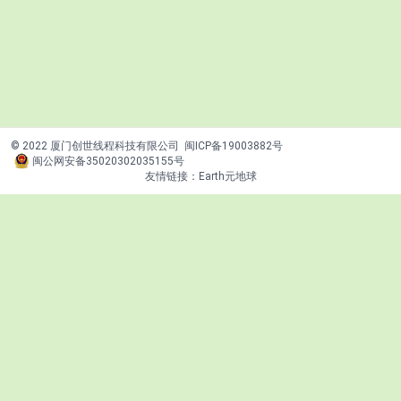
© 2022 厦门创世线程科技有限公司
闽ICP备19003882号
闽公网安备35020302035155号
友情链接：
Earth元地球