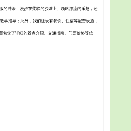
中山长
受刺激的冲浪、漫步在柔软的沙滩上、领略漂流的乐趣，还
首先，
在进入
教学指导；此外，我们还设有餐饮、住宿等配套设施，
中山长
欢迎的项目
里面包含了详细的景点介绍、交通指南、门票价格等信
除了游
上玩具和衣
最后，
总之，
的游玩攻略