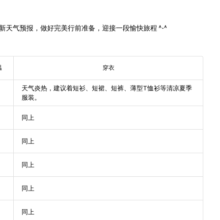
新天气预报，做好完美行前准备，迎接一段愉快旅程 ^-^
温
穿衣
天气炎热，建议着短衫、短裙、短裤、薄型T恤衫等清凉夏季
服装。
同上
同上
同上
同上
同上