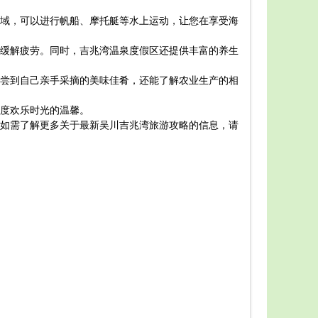
略供您参考
域，可以进行帆船、摩托艇等水上运动，让您在享受海
首先，
以及品尝当
缓解疲劳。同时，吉兆湾温泉度假区还提供丰富的养生
如果您
往位于吉兆
尝到自己亲手采摘的美味佳肴，还能了解农业生产的相
最后，
度欢乐时光的温馨。
如需了解更多关于最新吴川吉兆湾旅游攻略的信息，请