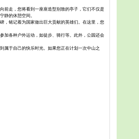
中山市
向前走，您将看到一座座造型别致的亭子，它们不仅是
是最新的中
宁静的休憩空间。
首先，
碑，铭记着为国家做出巨大贡献的英雄们。在这里，您
览。
接下来
参加各种户外运动，如徒步、骑行等。此外，公园还会
滑梯、秋千
除了游
到属于自己的快乐时光。如果您正在计划一次中山之
音乐喷泉广
最后提