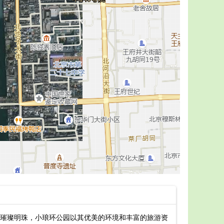
璀璨明珠，小琅环公园以其优美的环境和丰富的旅游资
最新中