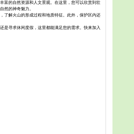
丰富的自然资源和人文景观。在这里，您可以欣赏到壮
伊通火
自然的神奇魅力。
的历史文化
，了解火山的形成过程和地质特征。此外，保护区内还
在游览
址、传统村
还是寻求休闲度假，这里都能满足您的需求。快来加入
在伊通
白山天池、
总之，
好攻略规划