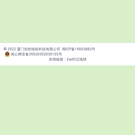
© 2022 厦门创世线程科技有限公司
闽ICP备19003882号
闽公网安备35020302035155号
友情链接：
Earth元地球