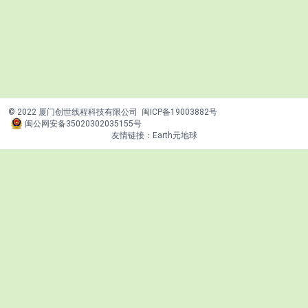
© 2022 厦门创世线程科技有限公司
闽ICP备19003882号
闽公网安备35020302035155号
友情链接：
Earth元地球