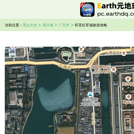
chevron_right
chevron_right
chevron_right
当前位置：
景点大全
四川省
广元市
旺苍红军城旅游攻略
加载中，请稍候...
旺苍红军城卫星地图