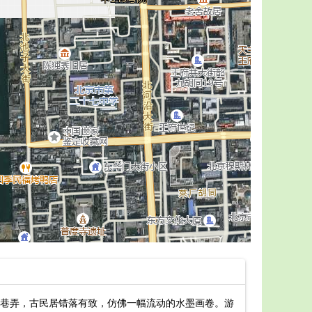
巷弄，古民居错落有致，仿佛一幅流动的水墨画卷。游
清溪古