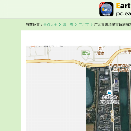
chevron_right
chevron_right
chevron_right
当前位置：
景点大全
四川省
广元市
广元青川清溪古镇旅游
加载中，请稍候...
广元青川清溪古镇卫星地图