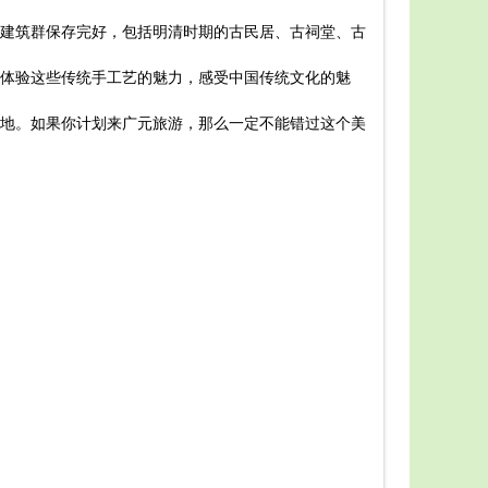
如果您
建筑群保存完好，包括明清时期的古民居、古祠堂、古
交通方
住宿推
体验这些传统手工艺的魅力，感受中国传统文化的魅
美食推
景点介
地。如果你计划来广元旅游，那么一定不能错过这个美
以上就