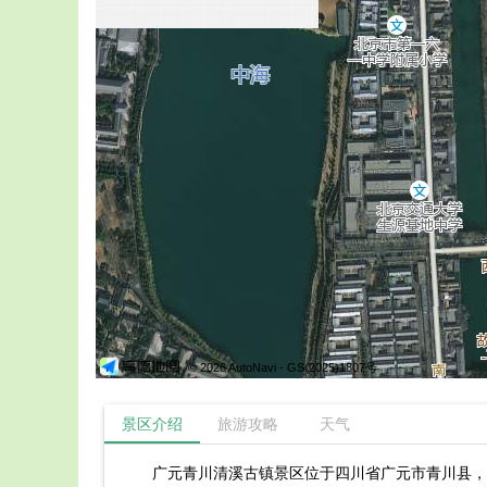
© 2026 AutoNavi
- GS(2025)1807号
景区介绍
旅游攻略
天气
广元青川清溪古镇景区位于四川省广元市青川县，